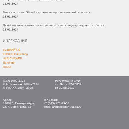
23.05.2024
Малая картина. Общий курс композиции в станковой живописи
23.01.2024
Дизайн-проект элементов визуального стиля социокультурного события
23.01.2024
ИНДЕКСАЦИЯ
eLIBRARY.ru
EBSCO Publishing
ULRICHSWEB
EuroPub
DOAJ
ISSN 1990-4126
Регистрация СМИ
© Архитектон, 2004–2026
эл. № фс 77-70832
© УрГАХУ, 2004–2026
от 30.08.2017
Адрес:
Тел./ факс
620075, Екатеринбург,
+7 (343) 221-29-53
ул. К. Либкнехта, 23
email: architecton@usaaa.ru