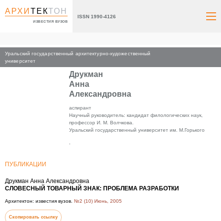
АРХИ
ТЕК
ТОН
ISSN 1990-4126
ИЗВЕСТИЯ ВУЗОВ
Уральский государственный архитектурно-художественный
Главная
университет
Друкман
Анна
Александровна
аспирант
Научный руководитель: кандидат филологических наук,
профессор И. М. Волчкова.
Уральский государственный университет им. М.Горького
,
ПУБЛИКАЦИИ
Друкман Анна Александровна
СЛОВЕСНЫЙ ТОВАРНЫЙ ЗНАК: ПРОБЛЕМА РАЗРАБОТКИ
Архитектон: известия вузов.
№2 (10) Июнь, 2005
Скопировать ссылку