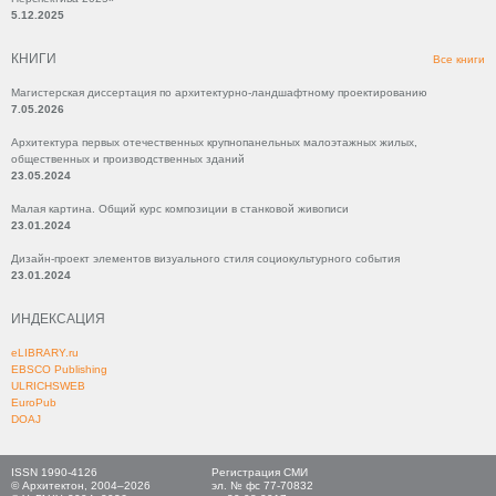
5.12.2025
КНИГИ
Все книги
Магистерская диссертация по архитектурно-ландшафтному проектированию
7.05.2026
Архитектура первых отечественных крупнопанельных малоэтажных жилых,
общественных и производственных зданий
23.05.2024
Малая картина. Общий курс композиции в станковой живописи
23.01.2024
Дизайн-проект элементов визуального стиля социокультурного события
23.01.2024
ИНДЕКСАЦИЯ
eLIBRARY.ru
EBSCO Publishing
ULRICHSWEB
EuroPub
DOAJ
ISSN 1990-4126
Регистрация СМИ
© Архитектон, 2004–2026
эл. № фс 77-70832