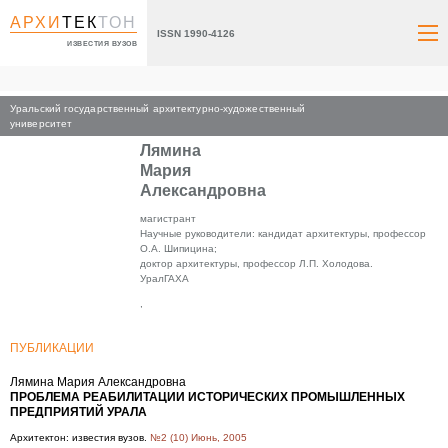
АРХИ
ТЕК
ТОН
ISSN 1990-4126
ИЗВЕСТИЯ ВУЗОВ
Уральский государственный архитектурно-художественный
Главная
университет
Лямина
Мария
Александровна
магистрант
Научные руководители: кандидат архитектуры, профессор
О.А. Шипицина;
доктор архитектуры, профессор Л.П. Холодова.
УралГАХА
,
ПУБЛИКАЦИИ
Лямина Мария Александровна
ПРОБЛЕМА РЕАБИЛИТАЦИИ ИСТОРИЧЕСКИХ ПРОМЫШЛЕННЫХ
ПРЕДПРИЯТИЙ УРАЛА
Архитектон: известия вузов.
№2 (10) Июнь, 2005