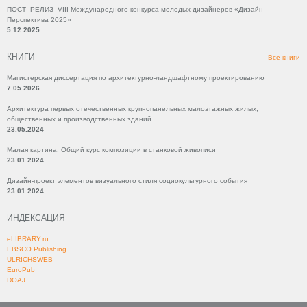
ПОСТ–РЕЛИЗ VIII Международного конкурса молодых дизайнеров «Дизайн-
Перспектива 2025»
5.12.2025
КНИГИ
Все книги
Магистерская диссертация по архитектурно-ландшафтному проектированию
7.05.2026
Архитектура первых отечественных крупнопанельных малоэтажных жилых,
общественных и производственных зданий
23.05.2024
Малая картина. Общий курс композиции в станковой живописи
23.01.2024
Дизайн-проект элементов визуального стиля социокультурного события
23.01.2024
ИНДЕКСАЦИЯ
eLIBRARY.ru
EBSCO Publishing
ULRICHSWEB
EuroPub
DOAJ