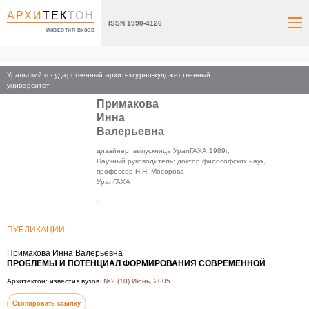
АРХИ
ТЕК
ТОН
ISSN 1990-4126
ИЗВЕСТИЯ ВУЗОВ
Уральский государственный архитектурно-художественный
Главная
университет
Примакова
Инна
Валерьевна
дизайнер, выпускница УралГАХА 1989г.
Научный руководитель: доктор философских наук,
профессор Н.Н. Мосорова
УралГАХА
,
ПУБЛИКАЦИИ
Примакова Инна Валерьевна
ПРОБЛЕМЫ И ПОТЕНЦИАЛ ФОРМИРОВАНИЯ СОВРЕМЕННОЙ
Архитектон: известия вузов.
№2 (10) Июнь, 2005
Скопировать ссылку