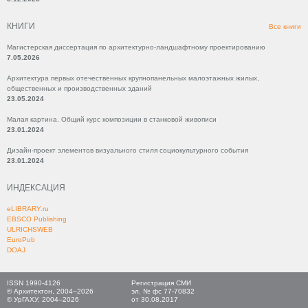
КНИГИ
Все книги
Магистерская диссертация по архитектурно-ландшафтному проектированию
7.05.2026
Архитектура первых отечественных крупнопанельных малоэтажных жилых,
общественных и производственных зданий
23.05.2024
Малая картина. Общий курс композиции в станковой живописи
23.01.2024
Дизайн-проект элементов визуального стиля социокультурного события
23.01.2024
ИНДЕКСАЦИЯ
eLIBRARY.ru
EBSCO Publishing
ULRICHSWEB
EuroPub
DOAJ
ISSN 1990-4126
Регистрация СМИ
© Архитектон, 2004–2026
эл. № фс 77-70832
© УрГАХУ, 2004–2026
от 30.08.2017