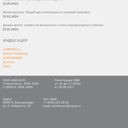
23.05.2024
Малая картина. Общий курс композиции в станковой живописи
23.01.2024
Дизайн-проект элементов визуального стиля социокультурного события
23.01.2024
ИНДЕКСАЦИЯ
eLIBRARY.ru
EBSCO Publishing
ULRICHSWEB
EuroPub
DOAJ
ISSN 1990-4126
Регистрация СМИ
© Архитектон, 2004–2026
эл. № фс 77-70832
© УрГАХУ, 2004–2026
от 30.08.2017
Адрес:
Тел./ факс
620075, Екатеринбург,
+7 (343) 221-29-53
ул. К. Либкнехта, 23
email: architecton@usaaa.ru