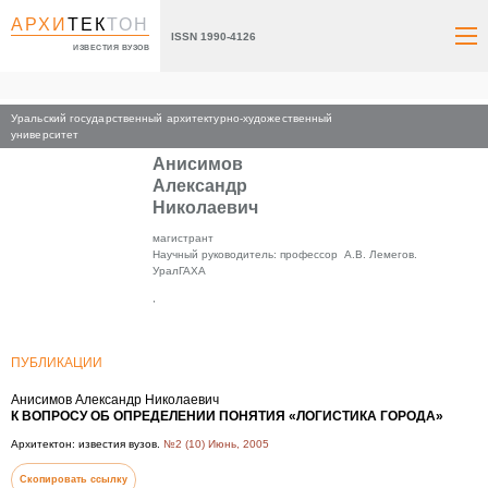
АРХИ
ТЕК
ТОН
ISSN 1990-4126
ИЗВЕСТИЯ ВУЗОВ
Уральский государственный архитектурно-художественный
Главная
университет
Анисимов
Александр
Николаевич
магистрант
Научный руководитель: профессор А.В. Лемегов.
УралГАХА
,
ПУБЛИКАЦИИ
Анисимов Александр Николаевич
К ВОПРОСУ ОБ ОПРЕДЕЛЕНИИ ПОНЯТИЯ «ЛОГИСТИКА ГОРОДА»
Архитектон: известия вузов.
№2 (10) Июнь, 2005
Скопировать ссылку