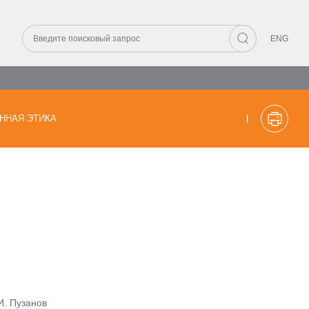
ENG
ННАЯ ЭТИКА
И. Пузанов