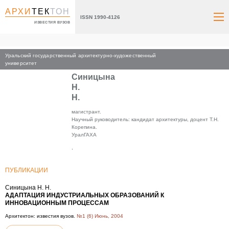
АРХИ
ТЕК
ТОН
ISSN 1990-4126
ИЗВЕСТИЯ ВУЗОВ
Уральский государственный архитектурно-художественный
Главная
университет
Синицына
Н.
Н.
магистрант.
Научный руководитель: кандидат архитектуры, доцент Т.Н.
Корепина.
УралГАХА
,
ПУБЛИКАЦИИ
Синицына Н. Н.
АДАПТАЦИЯ ИНДУСТРИАЛЬНЫХ ОБРАЗОВАНИЙ К
ИННОВАЦИОННЫМ ПРОЦЕССАМ
Архитектон: известия вузов.
№1 (6) Июнь, 2004