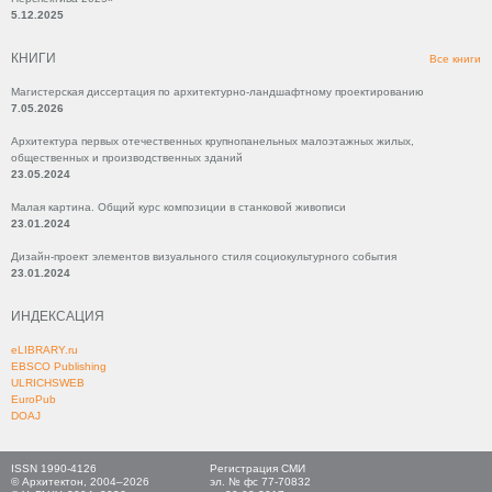
5.12.2025
КНИГИ
Все книги
Магистерская диссертация по архитектурно-ландшафтному проектированию
7.05.2026
Архитектура первых отечественных крупнопанельных малоэтажных жилых,
общественных и производственных зданий
23.05.2024
Малая картина. Общий курс композиции в станковой живописи
23.01.2024
Дизайн-проект элементов визуального стиля социокультурного события
23.01.2024
ИНДЕКСАЦИЯ
eLIBRARY.ru
EBSCO Publishing
ULRICHSWEB
EuroPub
DOAJ
ISSN 1990-4126
Регистрация СМИ
© Архитектон, 2004–2026
эл. № фс 77-70832