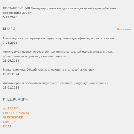
ПОСТ–РЕЛИЗ VIII Международного конкурса молодых дизайнеров «Дизайн-
Перспектива 2025»
5.12.2025
КНИГИ
Все книги
Магистерская диссертация по архитектурно-ландшафтному проектированию
7.05.2026
Архитектура первых отечественных крупнопанельных малоэтажных жилых,
общественных и производственных зданий
23.05.2024
Малая картина. Общий курс композиции в станковой живописи
23.01.2024
Дизайн-проект элементов визуального стиля социокультурного события
23.01.2024
ИНДЕКСАЦИЯ
eLIBRARY.ru
EBSCO Publishing
ULRICHSWEB
EuroPub
DOAJ