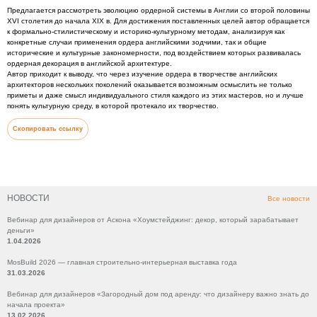
Предлагается рассмотреть эволюцию ордерной системы в Англии со второй половины
XVI столетия до начала XIX в. Для достижения поставленных целей автор обращается
к формально-стилистическому и историко-культурному методам, анализируя как
конкретные случаи применения ордера английскими зодчими, так и общие
исторические и культурные закономерности, под воздействием которых развивалась
ордерная декорация в английской архитектуре.
Автор приходит к выводу, что через изучение ордера в творчестве английских
архитекторов нескольких поколений оказывается возможным осмыслить не только
приметы и даже смысл индивидуального стиля каждого из этих мастеров, но и лучше
понять культурную среду, в которой протекало их творчество.
Скопировать ссылку
НОВОСТИ
Все новости
Вебинар для дизайнеров от Аскона «Хоумстейджинг: декор, который зарабатывает
деньги»
1.04.2026
MosBuild 2026 — главная строительно-интерьерная выставка года
31.03.2026
Вебинар для дизайнеров «Загородный дом под аренду: что дизайнеру важно знать до
начала проекта»
13.02.2026