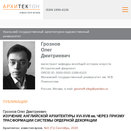
АРХИ
ТЕК
ТОН
ISSN 1990-4126
ИЗВЕСТИЯ ВУЗОВ
Уральский государственный архитектурно-художественный
Главная
университет
Грознов
Олег
Дмитриевич
магистрант кафедры всеобщей истории искусств.
Исторический факультет
ORCID ID: 0000-0002-1088-6103
Московский государственный университет им. М.В.
Ломоносова
Россия, Москва, e-mail:
groznoff.oleg@yandex.ru
ПУБЛИКАЦИИ
Грознов Олег Дмитриевич
ИЗУЧЕНИЕ АНГЛИЙСКОЙ АРХИТЕКТУРЫ XVI-XVIII вв. ЧЕРЕЗ ПРИЗМУ
ТРАСФОРМАЦИИ СИСТЕМЫ ОРДЕРНОЙ ДЕКОРАЦИИ
Архитектон: известия вузов.
№3 (71) Сентябрь, 2020