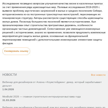
Исследование посвящено вопросам улучшения качества жизни в населенных пунктах
за счет применения ряда шумозащитных мер. Полевые исследования 2019-2020 г.
выявили проблему акустических загрязнений в малых и средних поселениях Сибири,
которая возникла из-за построенных транспортных магистралей, пересекающих их
планировочную структуру. Авторы рассмотрели существующие способы шумозащиты
жилых домов. Поскольку большинство поселений являются историческими, был
проанализирован опыт строительства притрактовых деревень, особенности
организации частных домовлодений. Сопоставление уже имеющихся инженерных
решений с историческими, анализ их применения, позволили предложить комплексные
мероприятия для защиты жилых домов, основанные на функциональной
перепланировке помещений с дополнительными инженерными элементами защиты
фасадов.
Скопировать ссылку
НОВОСТИ
Все новости
Вебинар для дизайнеров от Аскона «Хоумстейджинг: декор, который зарабатывает
деньги»
1.04.2026
MosBuild 2026 — главная строительно-интерьерная выставка года
31.03.2026
Вебинар для дизайнеров «Загородный дом под аренду: что дизайнеру важно знать до