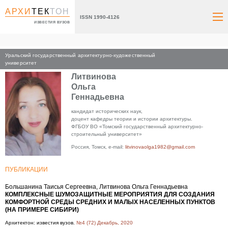
АРХИ
ТЕК
ТОН
ISSN 1990-4126
ИЗВЕСТИЯ ВУЗОВ
Уральский государственный архитектурно-художественный
Главная
университет
Литвинова
Ольга
Геннадьевна
кандидат исторических наук,
доцент кафедры теории и истории архитектуры.
ФГБОУ ВО «Томский государственный архитектурно-
строительный университет»
Россия, Томск, e-mail:
litvinovaolga1982@gmail.com
ПУБЛИКАЦИИ
Большанина Таисья Сергеевна, Литвинова Ольга Геннадьевна
КОМПЛЕКСНЫЕ ШУМОЗАЩИТНЫЕ МЕРОПРИЯТИЯ ДЛЯ СОЗДАНИЯ
КОМФОРТНОЙ СРЕДЫ СРЕДНИХ И МАЛЫХ НАСЕЛЕННЫХ ПУНКТОВ
(НА ПРИМЕРЕ СИБИРИ)
Архитектон: известия вузов.
№4 (72) Декабрь, 2020