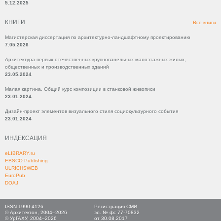
5.12.2025
КНИГИ
Все книги
Магистерская диссертация по архитектурно-ландшафтному проектированию
7.05.2026
Архитектура первых отечественных крупнопанельных малоэтажных жилых,
общественных и производственных зданий
23.05.2024
Малая картина. Общий курс композиции в станковой живописи
23.01.2024
Дизайн-проект элементов визуального стиля социокультурного события
23.01.2024
ИНДЕКСАЦИЯ
eLIBRARY.ru
EBSCO Publishing
ULRICHSWEB
EuroPub
DOAJ
ISSN 1990-4126
Регистрация СМИ
© Архитектон, 2004–2026
эл. № фс 77-70832
© УрГАХУ, 2004–2026
от 30.08.2017