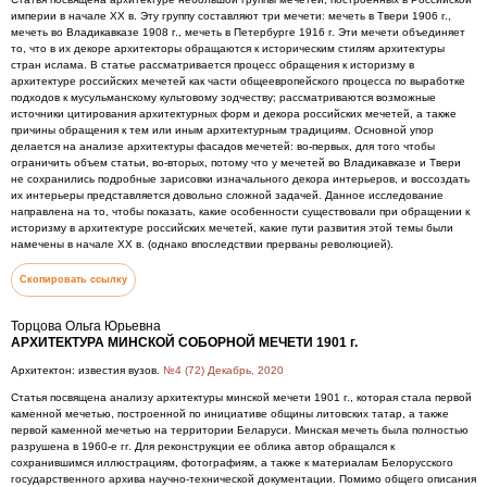
империи в начале XX в. Эту группу составляют три мечети: мечеть в Твери 1906 г.,
мечеть во Владикавказе 1908 г., мечеть в Петербурге 1916 г. Эти мечети объединяет
то, что в их декоре архитекторы обращаются к историческим стилям архитектуры
стран ислама. В статье рассматривается процесс обращения к историзму в
архитектуре российских мечетей как части общеевропейского процесса по выработке
подходов к мусульманскому культовому зодчеству; рассматриваются возможные
источники цитирования архитектурных форм и декора российских мечетей, а также
причины обращения к тем или иным архитектурным традициям. Основной упор
делается на анализе архитектуры фасадов мечетей: во-первых, для того чтобы
ограничить объем статьи, во-вторых, потому что у мечетей во Владикавказе и Твери
не сохранились подробные зарисовки изначального декора интерьеров, и воссоздать
их интерьеры представляется довольно сложной задачей. Данное исследование
направлена на то, чтобы показать, какие особенности существовали при обращении к
историзму в архитектуре российских мечетей, какие пути развития этой темы были
намечены в начале XX в. (однако впоследствии прерваны революцией).
Скопировать ссылку
Торцова Ольга Юрьевна
АРХИТЕКТУРА МИНСКОЙ СОБОРНОЙ МЕЧЕТИ 1901 г.
Архитектон: известия вузов.
№4 (72) Декабрь, 2020
Статья посвящена анализу архитектуры минской мечети 1901 г., которая стала первой
каменной мечетью, построенной по инициативе общины литовских татар, а также
первой каменной мечетью на территории Беларуси. Минская мечеть была полностью
разрушена в 1960-е гг. Для реконструкции ее облика автор обращался к
сохранившимся иллюстрациям, фотографиям, а также к материалам Белорусского
государственного архива научно-технической документации. Помимо общего описания