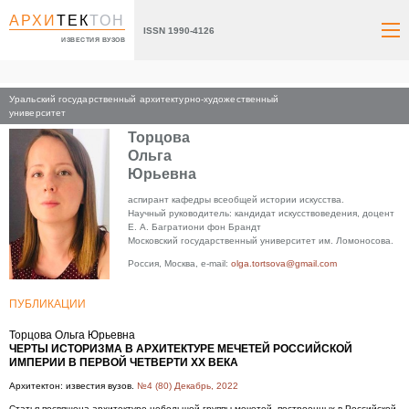
АРХИ
ТЕК
ТОН
ISSN 1990-4126
ИЗВЕСТИЯ ВУЗОВ
Уральский государственный архитектурно-художественный
Главная
университет
Торцова
Ольга
Юрьевна
аспирант кафедры всеобщей истории искусства.
Научный руководитель: кандидат искусствоведения, доцент
Е. А. Багратиони фон Брандт
Московский государственный университет им. Ломоносова.
Россия, Москва, e-mail:
olga.tortsova@gmail.com
ПУБЛИКАЦИИ
Торцова Ольга Юрьевна
ЧЕРТЫ ИСТОРИЗМА В АРХИТЕКТУРЕ МЕЧЕТЕЙ РОССИЙСКОЙ
ИМПЕРИИ В ПЕРВОЙ ЧЕТВЕРТИ XX ВЕКА
Архитектон: известия вузов.
№4 (80) Декабрь, 2022
Статья посвящена архитектуре небольшой группы мечетей, построенных в Российской