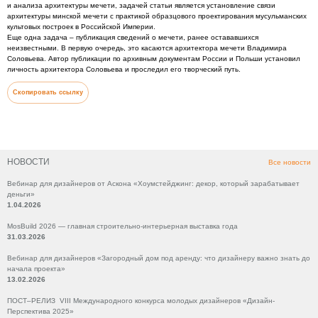
и анализа архитектуры мечети, задачей статьи является установление связи
архитектуры минской мечети с практикой образцового проектирования мусульманских
культовых построек в Российской Империи.
Еще одна задача – публикация сведений о мечети, ранее остававшихся
неизвестными. В первую очередь, это касаются архитектора мечети Владимира
Соловьева. Автор публикации по архивным документам России и Польши установил
личность архитектора Соловьева и проследил его творческий путь.
Скопировать ссылку
НОВОСТИ
Все новости
Вебинар для дизайнеров от Аскона «Хоумстейджинг: декор, который зарабатывает
деньги»
1.04.2026
MosBuild 2026 — главная строительно-интерьерная выставка года
31.03.2026
Вебинар для дизайнеров «Загородный дом под аренду: что дизайнеру важно знать до
начала проекта»
13.02.2026
ПОСТ–РЕЛИЗ VIII Международного конкурса молодых дизайнеров «Дизайн-
Перспектива 2025»