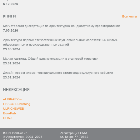
5.12.2025
КНИГИ
Все книги
Магистерская диссертация по архитектурно-ландшафтному проектированию
7.05.2026
Архитектура первых отечественных крупнопанельных малоэтажных жилых,
общественных и производственных зданий
23.05.2024
Малая картина. Общий курс композиции в станковой живописи
23.01.2024
Дизайн-проект элементов визуального стиля социокультурного события
23.01.2024
ИНДЕКСАЦИЯ
eLIBRARY.ru
EBSCO Publishing
ULRICHSWEB
EuroPub
DOAJ
ISSN 1990-4126
Регистрация СМИ
© Архитектон, 2004–2026
эл. № фс 77-70832