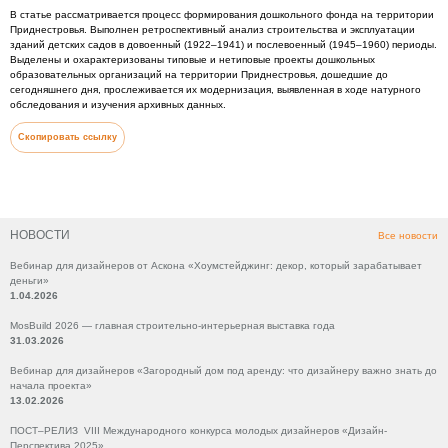
В статье рассматривается процесс формирования дошкольного фонда на территории
Приднестровья. Выполнен ретроспективный анализ строительства и эксплуатации
зданий детских садов в довоенный (1922–1941) и послевоенный (1945–1960) периоды.
Выделены и охарактеризованы типовые и нетиповые проекты дошкольных
образовательных организаций на территории Приднестровья, дошедшие до
сегодняшнего дня, прослеживается их модернизация, выявленная в ходе натурного
обследования и изучения архивных данных.
Скопировать ссылку
НОВОСТИ
Все новости
Вебинар для дизайнеров от Аскона «Хоумстейджинг: декор, который зарабатывает
деньги»
1.04.2026
MosBuild 2026 — главная строительно-интерьерная выставка года
31.03.2026
Вебинар для дизайнеров «Загородный дом под аренду: что дизайнеру важно знать до
начала проекта»
13.02.2026
ПОСТ–РЕЛИЗ VIII Международного конкурса молодых дизайнеров «Дизайн-
Перспектива 2025»