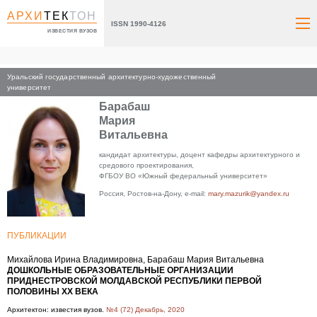
АРХИ
ТЕК
ТОН
ISSN 1990-4126
ИЗВЕСТИЯ ВУЗОВ
Уральский государственный архитектурно-художественный
Главная
университет
Барабаш
Мария
Витальевна
кандидат архитектуры, доцент кафедры архитектурного и
средового проектирования,
ФГБОУ ВО «Южный федеральный университет»
Россия, Ростов-на-Дону, e-mail:
mary.mazurik@yandex.ru
ПУБЛИКАЦИИ
Михайлова Ирина Владимировна, Барабаш Мария Витальевна
ДОШКОЛЬНЫЕ ОБРАЗОВАТЕЛЬНЫЕ ОРГАНИЗАЦИИ
ПРИДНЕСТРОВСКОЙ МОЛДАВСКОЙ РЕСПУБЛИКИ ПЕРВОЙ
ПОЛОВИНЫ XX ВЕКА
Архитектон: известия вузов.
№4 (72) Декабрь, 2020