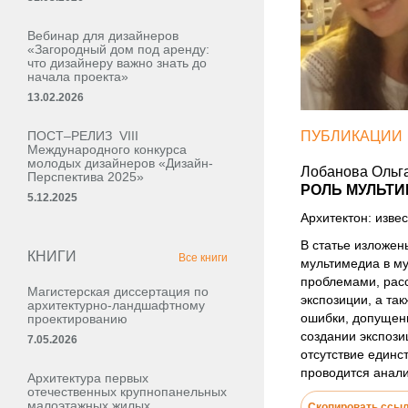
Вебинар для дизайнеров
«Загородный дом под аренду:
что дизайнеру важно знать до
начала проекта»
13.02.2026
ПОСТ–РЕЛИЗ VIII
ПУБЛИКАЦИИ
Международного конкурса
молодых дизайнеров «Дизайн-
Лобанова Ольга
Перспектива 2025»
РОЛЬ МУЛЬТ
5.12.2025
Архитектон: извес
В статье изложен
КНИГИ
Все книги
мультимедиа в му
проблемами, рас
Магистерская диссертация по
экспозиции, а та
архитектурно-ландшафтному
ошибки, допущенн
проектированию
создании экспоз
7.05.2026
отсутствие единс
проводится анали
Архитектура первых
отечественных крупнопанельных
малоэтажных жилых,
Скопировать ссы