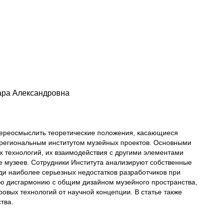
ара Александровна
 переосмыслить теоретические положения, касающиеся
 региональным институтом музейных проектов. Основными
технологий, их взаимодействия с другими элементами
ве музеев. Сотрудники Института анализируют собственные
ди наиболее серьезных недостатков разработчиков при
ю дисгармонию с общим дизайном музейного пространства,
овых технологий от научной концепции. В статье также
тва.