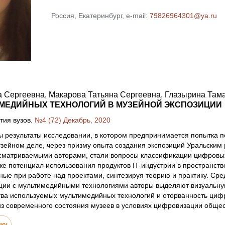
Россия, Екатеринбург, e-mail:
79826964301@ya.ru
 Сергеевна, Макарова Татьяна Сергеевна, Глазырина Там
ИМЕДИЙНЫХ ТЕХНОЛОГИЙ В МУЗЕЙНОЙ ЭКСПОЗИЦИИ
тия вузов.
№4 (72) Декабрь, 2020
ы результаты исследовании, в котором предпринимается попытка
зейном деле, через призму опыта создания экспозиций Уральским
сматриваемыми авторами, стали вопросы классификации цифровых 
кже потенциал использования продуктов IT-индустрии в пространст
ые при работе над проектами, синтезируя теорию и практику. Сре
иции с мультимедийными технологиями авторы выделяют визуальну
тва используемых мультимедийных технологий и оторванность цифр
з современного состояния музеев в условиях цифровизации общес
лку