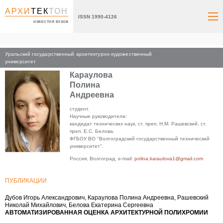
АРХИ
ТЕК
ТОН
ISSN 1990-4126
ИЗВЕСТИЯ ВУЗОВ
Уральский государственный архитектурно-художественный
Главная
университет
Караулова
Полина
Андреевна
студент.
Научные руководители:
кандидат технических наук, ст. преп. Н.М. Рашевский, ст.
преп. Е.С. Белова.
ФГБОУ ВО "Волгоградский государственный технический
университет".
Россия, Волгоград, e-mail:
polina.karaulova1@gmail.com
ПУБЛИКАЦИИ
Дубов Игорь Александрович, Караулова Полина Андреевна, Рашевский
Николай Михайлович, Белова Екатерина Сергеевна
АВТОМАТИЗИРОВАННАЯ ОЦЕНКА АРХИТЕКТУРНОЙ ПОЛИХРОМИИ