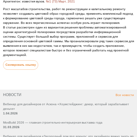
Архитектон: известия вузов.
№1 (73) Март, 2021
Рост масштабов строительства, работ по реконструкции и капитальному ремонту
позволяет создавать цветовой образ городской среды, применять комплексный подход
к формированию цветовой среды города, гармонично решать уже существующее
окружение. Во всех перечисленных аспектах особую роль играет полихромия.
В статье рассмотрен один из вариантов решения проблемы автоматизированной
оценки архитектурной полихромии посредством разработки информационной
системы. Существует большой выбор программ, приложений и сервисов для
определения основной цветовой гаммы. Мы проанализировали ряд таких сервисов для
выявления в них как недостатков, так и преимуществ, чтобы создать приложение,
которое поможет специалистам быстро и без ограничений работать над проектной
документацией.
Скопировать ссылку
НОВОСТИ
Все новости
Вебинар для дизайнеров от Аскона «Хоумстейджинг: декор, который зарабатывает
деньги»
1.04.2026
MosBuild 2026 — главная строительно-интерьерная выставка года
31.03.2026
Вебинар для дизайнеров «Загородный дом под аренду: что дизайнеру важно знать до