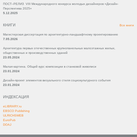
ПОСТ–РЕЛИЗ VIII Международного конкурса молодых дизайнеров «Дизайн-
Перспектива 2025»
5.12.2025
КНИГИ
Все книги
Магистерская диссертация по архитектурно-ландшафтному проектированию
7.05.2026
Архитектура первых отечественных крупнопанельных малоэтажных жилых,
общественных и производственных зданий
23.05.2024
Малая картина. Общий курс композиции в станковой живописи
23.01.2024
Дизайн-проект элементов визуального стиля социокультурного события
23.01.2024
ИНДЕКСАЦИЯ
eLIBRARY.ru
EBSCO Publishing
ULRICHSWEB
EuroPub
DOAJ