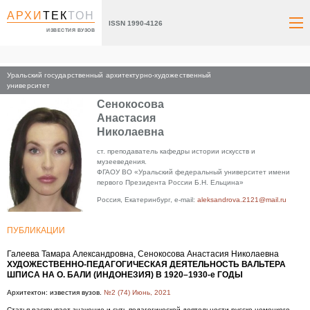
АРХИ
ТЕК
ТОН
ISSN 1990-4126
ИЗВЕСТИЯ ВУЗОВ
Уральский государственный архитектурно-художественный
Главная
университет
Сенокосова
Анастасия
Николаевна
ст. преподаватель кафедры истории искусств и
музееведения.
ФГАОУ ВО «Уральский федеральный университет имени
первого Президента России Б.Н. Ельцина»
Россия, Екатеринбург, e-mail:
aleksandrova.2121@mail.ru
ПУБЛИКАЦИИ
Галеева Тамара Александровна, Сенокосова Анастасия Николаевна
ХУДОЖЕСТВЕННО-ПЕДАГОГИЧЕСКАЯ ДЕЯТЕЛЬНОСТЬ ВАЛЬТЕРА
ШПИСА НА О. БАЛИ (ИНДОНЕЗИЯ) В 1920–1930-е ГОДЫ
Архитектон: известия вузов.
№2 (74) Июнь, 2021
Статья раскрывает значение и суть педагогической деятельности русско-немецкого