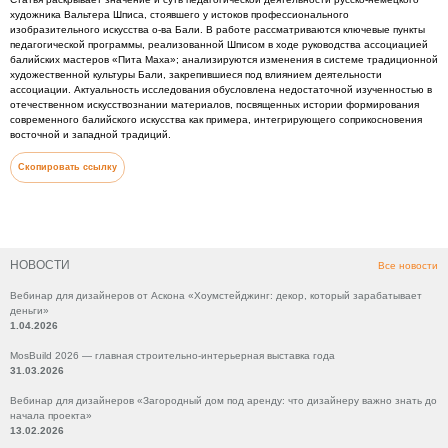
художника Вальтера Шписа, стоявшего у истоков профессионального
изобразительного искусства о-ва Бали. В работе рассматриваются ключевые пункты
педагогической программы, реализованной Шписом в ходе руководства ассоциацией
балийских мастеров «Пита Маха»; анализируются изменения в системе традиционной
художественной культуры Бали, закрепившиеся под влиянием деятельности
ассоциации. Актуальность исследования обусловлена недостаточной изученностью в
отечественном искусствознании материалов, посвященных истории формирования
современного балийского искусства как примера, интегрирующего соприкосновения
восточной и западной традиций.
Скопировать ссылку
НОВОСТИ
Все новости
Вебинар для дизайнеров от Аскона «Хоумстейджинг: декор, который зарабатывает
деньги»
1.04.2026
MosBuild 2026 — главная строительно-интерьерная выставка года
31.03.2026
Вебинар для дизайнеров «Загородный дом под аренду: что дизайнеру важно знать до
начала проекта»
13.02.2026