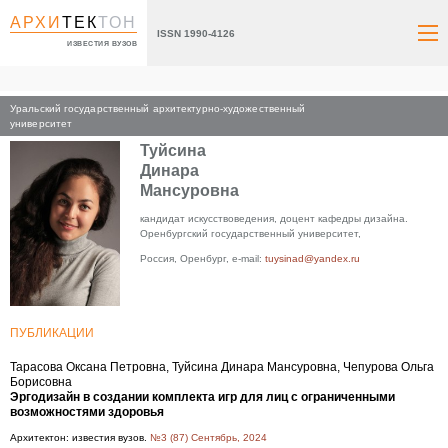
АРХИ
ТЕК
ТОН
ISSN 1990-4126
ИЗВЕСТИЯ ВУЗОВ
Уральский государственный архитектурно-художественный
Главная
университет
Туйсина
Динара
Мансуровна
кандидат искусствоведения, доцент кафедры дизайна.
Оренбургский государственный университет,
Россия, Оренбург, e-mail:
tuysinad@yandex.ru
ПУБЛИКАЦИИ
Тарасова Оксана Петровна, Туйсина Динара Мансуровна, Чепурова Ольга
Борисовна
Эргодизайн в создании комплекта игр для лиц с ограниченными
возможностями здоровья
Архитектон: известия вузов.
№3 (87) Сентябрь, 2024