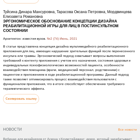
Туйсина Динара Мансуровна, Тарасова Оксана Петровна, Мордвинцева
Елизавета Романовна
ЭРГОНОМИЧЕСКОЕ ОБОСНОВАНИЕ КОНЦЕПЦИИ ДИЗАЙНА
РЕАБИЛИТАЦИОННОЙ ИГРЫ ДЛЯ ЛИЦ В ПОСТИНСУЛЬТНОМ
СОСТОЯНИИ
Архитектон: известия вузов.
№2 (74) Июнь, 2021
В статье представлена концепция дизайна мультимедийного реабилитационного
приложения для лиц, имеющих нарушение зрительных функций после перенесенного
инсульта или травмы. Эргономический подход охватывает вопросы выполнения
требований к контенту приложения с учетом его назначения, состояния здоровья и
индивидуальных психофизиологических возможностей пациента, особенности
взаимодействия помощника (врачи, медицинский персонал, родственники) с
пациентом и приложением в ходе реабилитационной программы. Данный подход
также позволяет оптимизировать процесс взаимодействия пользователя с
функционалом приложения, что в итоге способствует обеспечению требуемого
терапевтического эффекта.
Скопировать ссылку
НОВОСТИ
Все новости
Вебинар для дизайнеров от Аскона «Хоумстейджинг: декор, который зарабатывает