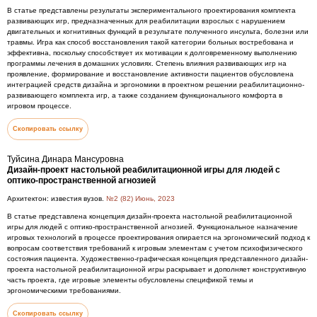
В статье представлены результаты экспериментального проектирования комплекта
развивающих игр, предназначенных для реабилитации взрослых с нарушением
двигательных и когнитивных функций в результате полученного инсульта, болезни или
травмы. Игра как способ восстановления такой категории больных востребована и
эффективна, поскольку способствует их мотивации к долговременному выполнению
программы лечения в домашних условиях. Степень влияния развивающих игр на
проявление, формирование и восстановление активности пациентов обусловлена
интеграцией средств дизайна и эргономики в проектном решении реабилитационно-
развивающего комплекта игр, а также созданием функционального комфорта в
игровом процессе.
Скопировать ссылку
Туйсина Динара Мансуровна
Дизайн-проект настольной реабилитационной игры для людей с
оптико-пространственной агнозией
Архитектон: известия вузов.
№2 (82) Июнь, 2023
В статье представлена концепция дизайн-проекта настольной реабилитационной
игры для людей с оптико-пространственной агнозией. Функциональное назначение
игровых технологий в процессе проектирования опирается на эргономический подход к
вопросам соответствия требований к игровым элементам с учетом психофизического
состояния пациента. Художественно-графическая концепция представленного дизайн-
проекта настольной реабилитационной игры раскрывает и дополняет конструктивную
часть проекта, где игровые элементы обусловлены спецификой темы и
эргономическими требованиями.
Скопировать ссылку