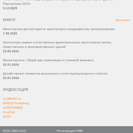
Перспектива 2025»
5.12.2025
КНИГИ
Все книги
Магистерская диссертация по архитектурно-ландшафтному проектированию
7.05.2026
Архитектура первых отечественных крупнопанельных малоэтажных жилых,
общественных и производственных зданий
23.05.2024
Малая картина. Общий курс композиции в станковой живописи
23.01.2024
Дизайн-проект элементов визуального стиля социокультурного события
23.01.2024
ИНДЕКСАЦИЯ
eLIBRARY.ru
EBSCO Publishing
ULRICHSWEB
EuroPub
DOAJ
ISSN 1990-4126
Регистрация СМИ