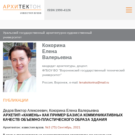
АРХИ
ТЕК
ТОН
ISSN 1990-4126
ИЗВЕСТИЯ ВУЗОВ
Уральский государственный архитектурно-художественный
Главная
университет
Кокорина
Елена
Валерьевна
кандидат архитектуры, доцент.
ФГБОУ ВО "Воронежский государственный технический
университет"
Россия, Воронеж, e-mail:
lenakokorina@mail.ru
ПУБЛИКАЦИИ
Дедов Виктор Алексеевич, Кокорина Елена Валерьевна
АРХЕТИП «КАМЕНЬ» КАК ПРИМЕР БАЗИСА КОММУНИКАТИВНЫХ
КАЧЕСТВ ОБЪЕМНО-ПЛАСТИЧЕСКОГО ОБРАЗА ЗДАНИЯ
Архитектон: известия вузов.
№3 (75) Сентябрь, 2021
В статье последовательно рассматриваются архитектура как социальная