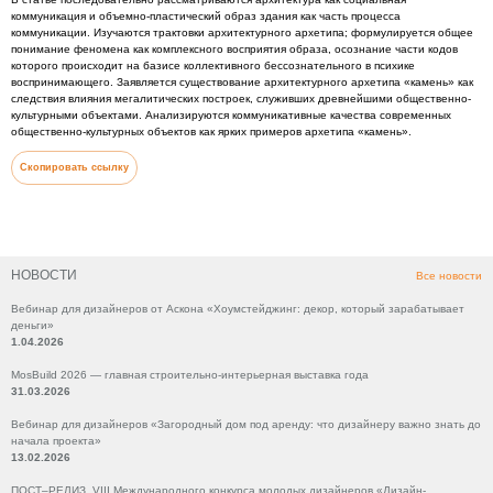
коммуникация и объемно-пластический образ здания как часть процесса
коммуникации. Изучаются трактовки архитектурного архетипа; формулируется общее
понимание феномена как комплексного восприятия образа, осознание части кодов
которого происходит на базисе коллективного бессознательного в психике
воспринимающего. Заявляется существование архитектурного архетипа «камень» как
следствия влияния мегалитических построек, служивших древнейшими общественно-
культурными объектами. Анализируются коммуникативные качества современных
общественно-культурных объектов как ярких примеров архетипа «камень».
Скопировать ссылку
НОВОСТИ
Все новости
Вебинар для дизайнеров от Аскона «Хоумстейджинг: декор, который зарабатывает
деньги»
1.04.2026
MosBuild 2026 — главная строительно-интерьерная выставка года
31.03.2026
Вебинар для дизайнеров «Загородный дом под аренду: что дизайнеру важно знать до
начала проекта»
13.02.2026
ПОСТ–РЕЛИЗ VIII Международного конкурса молодых дизайнеров «Дизайн-