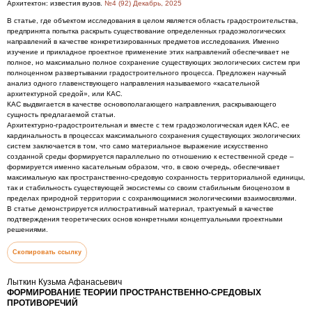
Архитектон: известия вузов.
№4 (92) Декабрь, 2025
В статье, где объектом исследования в целом является область градостроительства,
предпринята попытка раскрыть существование определенных градоэкологических
направлений в качестве конкретизированных предметов исследования. Именно
изучение и прикладное проектное применение этих направлений обеспечивает не
полное, но максимально полное сохранение существующих экологических систем при
полноценном развертывании градостроительного процесса. Предложен научный
анализ одного главенствующего направления называемого «касательной
архитектурной средой», или КАС.
КАС выдвигается в качестве основополагающего направления, раскрывающего
сущность предлагаемой статьи.
Архитектурно-градостроительная и вместе с тем градоэкологическая идея КАС, ее
кардинальность в процессах максимального сохранения существующих экологических
систем заключается в том, что само материальное выражение искусственно
созданной среды формируется параллельно по отношению к естественной среде –
формируется именно касательным образом, что, в свою очередь, обеспечивает
максимальную как пространственно-средовую сохранность территориальной единицы,
так и стабильность существующей экосистемы со своим стабильным биоценозом в
пределах природной территории с сохраняющимися экологическими взаимосвязями.
В статье демонстрируется иллюстративный материал, трактуемый в качестве
подтверждения теоретических основ конкретными концептуальными проектными
решениями.
Скопировать ссылку
Лыткин Кузьма Афанасьевич
ФОРМИРОВАНИЕ ТЕОРИИ ПРОСТРАНСТВЕННО-СРЕДОВЫХ
ПРОТИВОРЕЧИЙ