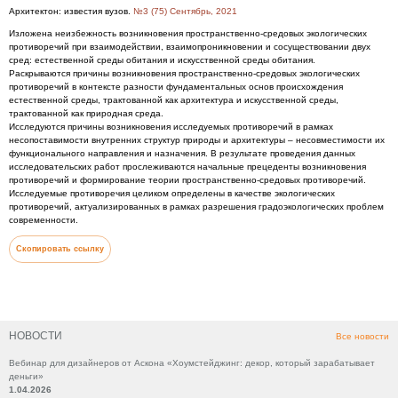
Архитектон: известия вузов.
№3 (75) Сентябрь, 2021
Изложена неизбежность возникновения пространственно-средовых экологических
противоречий при взаимодействии, взаимопроникновении и сосуществовании двух
сред: естественной среды обитания и искусственной среды обитания.
Раскрываются причины возникновения пространственно-средовых экологических
противоречий в контексте разности фундаментальных основ происхождения
естественной среды, трактованной как архитектура и искусственной среды,
трактованной как природная среда.
Исследуются причины возникновения исследуемых противоречий в рамках
несопоставимости внутренних структур природы и архитектуры – несовместимости их
функционального направления и назначения. В результате проведения данных
исследовательских работ прослеживаются начальные прецеденты возникновения
противоречий и формирование теории пространственно-средовых противоречий.
Исследуемые противоречия целиком определены в качестве экологических
противоречий, актуализированных в рамках разрешения градоэкологических проблем
современности.
Скопировать ссылку
НОВОСТИ
Все новости
Вебинар для дизайнеров от Аскона «Хоумстейджинг: декор, который зарабатывает
деньги»
1.04.2026