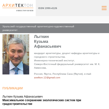
АРХИ
ТЕК
ТОН
ISSN 1990-4126
ИЗВЕСТИЯ ВУЗОВ
Уральский государственный архитектурно-художественный
Главная
университет
Лыткин
Кузьма
Афанасьевич
кандидат архитектуры, доцент кафедры архитектуры и
городского строительства.
Инженерно-технический институт,
Северо-Восточный федеральный университет им. М. К.
Аммосова,
Россия, Якутск, Республика Саха (Якутия), e-mail:
avelkon.12@gmail.com
ПУБЛИКАЦИИ
Лыткин Кузьма Афанасьевич
Максимальное сохранение экологических систем при
градостроительстве