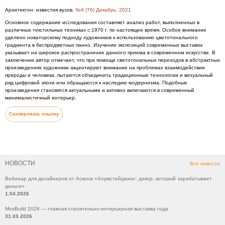
Архитектон: известия вузов.
№4 (76) Декабрь, 2021
Основное содержание исследования составляет анализ работ, выполненных в
различных текстильных техниках с 1970 г. по настоящее время. Особое внимание
уделено новаторскому подходу художников к использованию цветотонального
градиента в беспредметных панно. Изучение экспозиций современных выставок
указывает на широкое распространение данного приема в современном искусстве. В
заключении автор отмечает, что при помощи светотональных переходов в абстрактных
произведениях художники акцентируют внимание на проблемах взаимодействия
природы и человека, пытаются объединить традиционные технологии и визуальный
ряд цифровой эпохи или обращаются к наследию модернизма. Подобные
произведения становятся актуальными и активно включаются в современный
минималистичный интерьер.
Скопировать ссылку
НОВОСТИ
Все новости
Вебинар для дизайнеров от Аскона «Хоумстейджинг: декор, который зарабатывает
деньги»
1.04.2026
MosBuild 2026 — главная строительно-интерьерная выставка года
31.03.2026