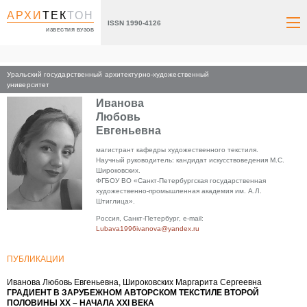
АРХИ
ТЕК
ТОН
ISSN 1990-4126
ИЗВЕСТИЯ ВУЗОВ
Уральский государственный архитектурно-художественный
Главная
университет
Иванова
Любовь
Евгеньевна
магистрант кафедры художественного текстиля.
Научный руководитель: кандидат искусствоведения М.С.
Широковских.
ФГБОУ ВО «Санкт-Петербургская государственная
художественно-промышленная академия им. А.Л.
Штиглица».
Россия, Санкт-Петербург, e-mail:
Lubava1996ivanova@yandex.ru
ПУБЛИКАЦИИ
Иванова Любовь Евгеньевна, Широковских Маргарита Сергеевна
ГРАДИЕНТ В ЗАРУБЕЖНОМ АВТОРСКОМ ТЕКСТИЛЕ ВТОРОЙ
ПОЛОВИНЫ ХХ – НАЧАЛА XXI ВЕКА