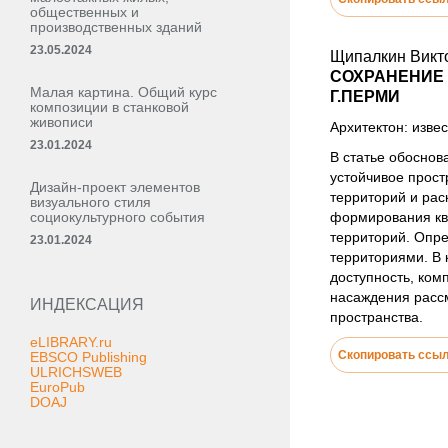
общественных и
производственных зданий
23.05.2024
Щипалкин Викто
СОХРАНЕНИЕ 
Малая картина. Общий курс
Г.ПЕРМИ
композиции в станковой
живописи
Архитектон: извес
23.01.2024
В статье обоснов
устойчивое прос
Дизайн-проект элементов
территорий и ра
визуального стиля
социокультурного события
формирования ква
территорий. Опр
23.01.2024
территориями. В 
доступность, ком
насаждения рассм
ИНДЕКСАЦИЯ
пространства.
eLIBRARY.ru
Скопировать ссы
EBSCO Publishing
ULRICHSWEB
EuroPub
DOAJ