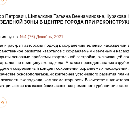
р Петрович, Щипалкина Татьяна Вениаминовна, Курякова 
ЗЕЛЕНОЙ ЗОНЫ В ЦЕНТРЕ ГОРОДА ПРИ РЕКОНСТРУК
тия вузов.
№4 (76) Декабрь, 2021
ан и раскрыт авторский подход к сохранению зеленых насаждений в
транственное развитие кварталов с сохраняемыми зелеными наса
скрыты основные проблемы квартальной застройки, включающей с
рталов по принципу экоподхода. А также проведен анализ зарубеж
еделен современный концепт сохранения охраняемых насаждений, 
качестве основополагающих критериев устойчивого развития план
плексность экоподхода, комплементарность. В качестве индикатор
атриваются как важнейших аспект современного урбанистического
лку