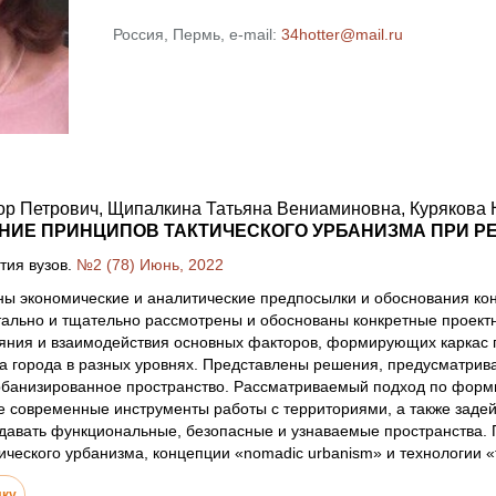
Россия, Пермь, e-mail:
34hotter@mail.ru
р Петрович, Щипалкина Татьяна Вениаминовна, Курякова 
ИЕ ПРИНЦИПОВ ТАКТИЧЕСКОГО УРБАНИЗМА ПРИ РЕ
тия вузов.
№2 (78) Июнь, 2022
ны экономические и аналитические предпосылки и обоснования к
тально и тщательно рассмотрены и обоснованы конкретные проект
яния и взаимодействия основных факторов, формирующих каркас 
а города в разных уровнях. Представлены решения, предусматрив
банизированное пространство. Рассматриваемый подход по форми
 современные инструменты работы с территориями, а также задей
давать функциональные, безопасные и узнаваемые пространства.
ического урбанизма, концепции «nomadic urbanism» и технологии «t
лку