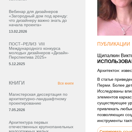
Вебинар для дизайнеров
«Загородный дом под аренду:
что дизайнеру важно знать до
начала проекта»
13.02.2026
ПОСТ–РЕЛИЗ VIII
ПУБЛИКАЦИИ
Международного конкурса
молодых дизайнеров «Дизайн-
Щипалкин Викто
Перспектива 2025»
ИСПОЛЬЗОВАН
5.12.2025
Архитектон: извес
В статье приведе
КНИГИ
Все книги
Перми. Более де
Исследованы вли
Магистерская диссертация по
элементов каркас
архитектурно-ландшафтному
существующее ур
проектированию
привлекать любые
7.05.2026
позволяющих соз
инструменты такт
Архитектура первых
отечественных крупнопанельных
малоэтажных жилых,
Скопировать ссы