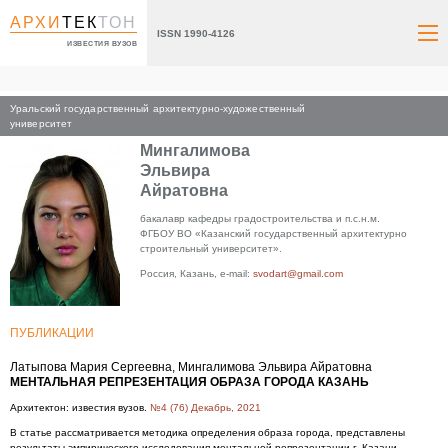
АРХИ
ТЕК
ТОН
ISSN 1990-4126
ИЗВЕСТИЯ ВУЗОВ
Уральский государственный архитектурно-художественный
Главная
университет
Мингалимова
Эльвира
Айратовна
бакалавр кафедры градостроительства и п.с.н.м.
ФГБОУ ВО «Казанский государственный архитектурно
строительный университет».
Россия, Казань, e-mail:
svodart@gmail.com
ПУБЛИКАЦИИ
Латыпова Мария Сергеевна, Мингалимова Эльвира Айратовна
МЕНТАЛЬНАЯ РЕПРЕЗЕНТАЦИЯ ОБРАЗА ГОРОДА КАЗАНЬ
Архитектон: известия вузов.
№4 (76) Декабрь, 2021
В статье рассматривается методика определения образа города, представлены
результаты эмпирического исследования ментальной репрезентации г. Казани,