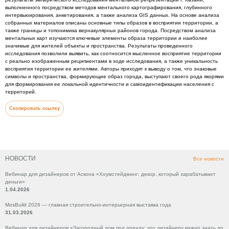
выполненного посредством методов ментального картографирования, глубинного
интервьюирования, анкетирования, а также анализа GIS данных. На основе анализа
собранных материалов описаны основные типы образов в восприятии территории, а
также границы и топонимика вернакулярных районов города. Посредством анализа
ментальных карт изучаются ключевые элементы образа территории и наиболее
значимые для жителей объекты и пространства. Результаты проведенного
исследования позволили выявить, как соотносится мысленное восприятие территории
с реально изображенным реципиентами в ходе исследования, а также уникальность
восприятия территории ее жителями. Авторы приходят к выводу о том, что знаковые
символы и пространства, формирующие образ города, выступают своего рода якорями
для формирования ее локальной идентичности и самоидентификации населения с
территорий.
Скопировать ссылку
НОВОСТИ
Все новости
Вебинар для дизайнеров от Аскона «Хоумстейджинг: декор, который зарабатывает
деньги»
1.04.2026
MosBuild 2026 — главная строительно-интерьерная выставка года
31.03.2026
Вебинар для дизайнеров «Загородный дом под аренду: что дизайнеру важно знать до