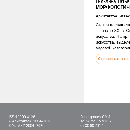
Гильдина Татья
МОРФОЛОГИЧЕ
Архитектон: извес
Статья посвящена
– начале XXI в. 
искусства. На пр
искусства, выдел
видовой категори
Скопировать ссы
ISSN 1990-4126
Регистрация СМИ
© Архитектон, 2004–2026
эл. № фс 77-70832
© УрГАХУ, 2004–2026
от 30.08.2017