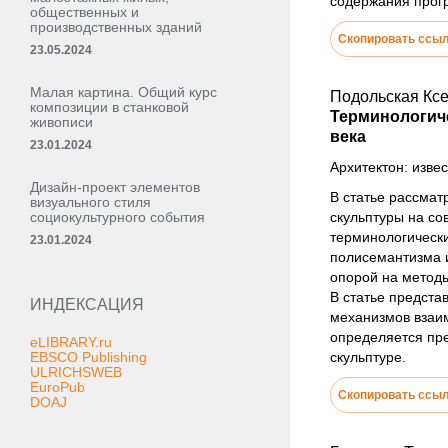
содержания прогр
общественных и
производственных зданий
Скопировать ссы
23.05.2024
Малая картина. Общий курс
Подольская Ксе
композиции в станковой
Терминологиче
живописи
века
23.01.2024
Архитектон: извес
Дизайн-проект элементов
В статье рассмат
визуального стиля
социокультурного события
скульптуры на со
терминологически
23.01.2024
полисемантизма и
опорой на методы
В статье предста
ИНДЕКСАЦИЯ
механизмов взаим
определяется пре
eLIBRARY.ru
EBSCO Publishing
скульптуре.
ULRICHSWEB
EuroPub
Скопировать ссы
DOAJ