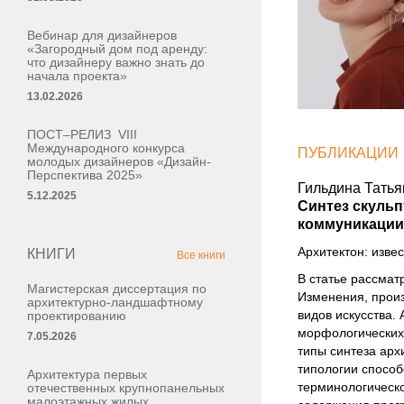
Вебинар для дизайнеров
«Загородный дом под аренду:
что дизайнеру важно знать до
начала проекта»
13.02.2026
ПОСТ–РЕЛИЗ VIII
Международного конкурса
ПУБЛИКАЦИИ
молодых дизайнеров «Дизайн-
Перспектива 2025»
Гильдина Татья
5.12.2025
Синтез скульп
коммуникации
Архитектон: извес
КНИГИ
Все книги
В статье рассмат
Магистерская диссертация по
Изменения, произ
архитектурно-ландшафтному
видов искусства.
проектированию
морфологических
7.05.2026
типы синтеза арх
типологии способ
Архитектура первых
терминологическ
отечественных крупнопанельных
малоэтажных жилых,