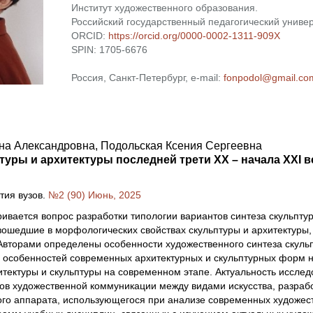
Институт художественного образования.
Российский государственный педагогический универ
ORCID:
https://orcid.org/0000-0002-1311-909X
SPIN: 1705-6676
Россия, Санкт-Петербург, e-mail:
fonpodol@gmail.co
на Александровна, Подольская Ксения Сергеевна
туры и архитектуры последней трети XX – начала XXI 
тия вузов.
№2 (90) Июнь, 2025
ривается вопрос разработки типологии вариантов синтеза скульптур
ошедшие в морфологических свойствах скульптуры и архитектуры, 
 Авторами определены особенности художественного синтеза скульп
 особенностей современных архитектурных и скульптурных форм 
итектуры и скульптуры на современном этапе. Актуальность иссле
ов художественной коммуникации между видами искусства, разрабо
ого аппарата, использующегося при анализе современных художес