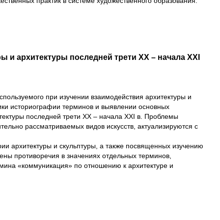
ественных практик в системе художественного образования.
 и архитектуры последней трети XX – начала XXI
спользуемого при изучении взаимодействия архитектуры и
ики историографии терминов и выявлении основных
тектуры последней трети XX – начала XXI в. Проблемы
тельно рассматриваемых видов искусств, актуализируются с
рии архитектуры и скульптуры, а также посвященных изучению
ены противоречия в значениях отдельных терминов,
рмина «коммуникация» по отношению к архитектуре и