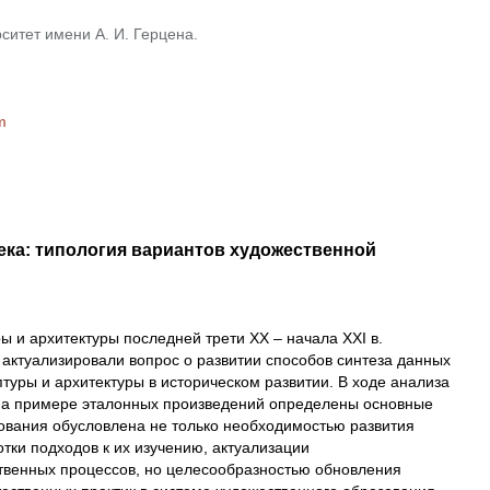
ситет имени А. И. Герцена.
m
века: типология вариантов художественной
ы и архитектуры последней трети XX – начала XXI в.
актуализировали вопрос о развитии способов синтеза данных
туры и архитектуры в историческом развитии. В ходе анализа
на примере эталонных произведений определены основные
дования обусловлена не только необходимостью развития
тки подходов к их изучению, актуализации
твенных процессов, но целесообразностью обновления