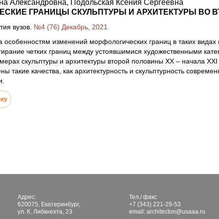
на Александровна, Подольская Ксения Сергеевна
СКИЕ ГРАНИЦЫ СКУЛЬПТУРЫ И АРХИТЕКТУРЫ ВО ВТ
тия вузов.
№4 (76) Декабрь, 2021
 особенностям изменений морфологических границ в таких видах ис
Стирание четких границ между устоявшимися художественными кате
имерах скульптуры и архитектуры второй половины XX – начала XX
ены такие качества, как архитектурность и скульптурность соврем
и.
лку
Адрес:
Тел./ факс
620075, Екатеринбург,
+7 (343) 221-29-53
ул. К. Либкнехта, 23
email: architecton@usaaa.ru