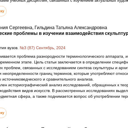
амм учебных дисциплин, связанных с изучением актуальных худож
лку
ния Сергеевна, Гильдина Татьяна Александровна
ские проблемы в изучении взаимодействия скульптуры
тия вузов.
№3 (87) Сентябрь, 2024
ривается проблема разнородности терминологического аппарата, и
временном этапе. Цель статьи заключается в определении специф
х проблем, связанных с исследованием синтеза скульптуры и архи
 неопределенности границ терминов, которые употребляют относи
 источниковедческого и сравнительного анализа.
влен историографический анализ исследований, обращенных к тео
одействия видов искусств. В рассмотренных исследованиях выдел
дметная сфера, а также поднимается вопрос об употреблении те
лку