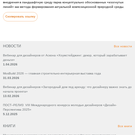
внедрения в ландшафтную среду парка концептуально обоснованных «изогнутых
линий» как метода формирования актуальной композиционной природной среды.
Скопировать ссылку
НОВОСТИ
Все новости
Вебинар для дизайнеров от Аскона «Хоумстейджинг: декор, который зарабатывает
деньги»
1.04.2026
MosBuild 2026 — главная строительно-интерьерная выставка года
31.03.2026
Вебинар для дизайнеров «Загородный дом под аренду: что дизайнеру важно знать до
начала проекта»
13.02.2026
ПОСТ–РЕЛИЗ VIII Международного конкурса молодых дизайнеров «Дизайн-
Перспектива 2025»
5.12.2025
КНИГИ
Все книги