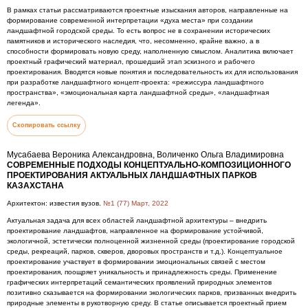
В рамках статьи рассматриваются проектные изыскания авторов, направленные на
формирование современной интерпретации «духа места» при создании
ландшафтной городской среды. То есть вопрос не в сохранении исторических
памятников и исторического наследия, что, несомненно, крайне важно, а в
способности формировать новую среду, наполненную смыслом. Аналитика включает
проектный графический материал, прошедший этап эскизного и рабочего
проектирования. Вводятся новые понятия и последовательность их для использования
при разработке ландшафтного концепт-проекта: «режиссура ландшафтного
пространства», «эмоциональная карта ландшафтной среды», «ландшафтная
легенда».
Скопировать ссылку
Мусабаева Вероника Александровна, Воличенко Ольга Владимировна
СОВРЕМЕННЫЕ ПОДХОДЫ КОНЦЕПТУАЛЬНО-КОМПОЗИЦИОННОГО
ПРОЕКТИРОВАНИЯ АКТУАЛЬНЫХ ЛАНДШАФТНЫХ ПАРКОВ
КАЗАХСТАНА
Архитектон: известия вузов.
№1 (77) Март, 2022
Актуальная задача для всех областей ландшафтной архитектуры – внедрить
проектирование ландшафтов, направленное на формирование устойчивой,
экологичной, эстетически полноценной жизненной среды (проектирование городской
среды, рекреаций, парков, скверов, дворовых пространств и т.д.). Концептуальное
проектирование участвует в формировании эмоциональных связей с местом
проектирования, поощряет уникальность и принадлежность среды. Применение
графических интерпретаций семантических проявлений природных элементов
позитивно сказывается на формировании экологических парков, призванных внедрить
природные элементы в рукотворную среду. В статье описывается проектный прием