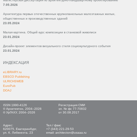
Магистерская диссертация по архитектурно-ландшафтному проектированию
7.05.2026
Архитектура первых отечественных крупнопанельных малоэтажных жилых,
общественных и производственных зданий
23.05.2024
Малая картина. Общий курс композиции в станковой живописи
23.01.2024
Дизайн-проект элементов визуального стиля социокультурного события
23.01.2024
ИНДЕКСАЦИЯ
eLIBRARY.ru
EBSCO Publishing
ULRICHSWEB
EuroPub
DOAJ
ISSN 1990-4126
Регистрация СМИ
© Архитектон, 2004–2026
эл. № фс 77-70832
© УрГАХУ, 2004–2026
от 30.08.2017
Адрес:
Тел./ факс
620075, Екатеринбург,
+7 (343) 221-29-53
ул. К. Либкнехта, 23
email: architecton@usaaa.ru