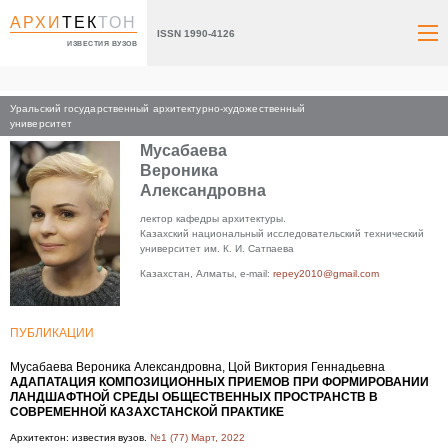
АРХИ
ТЕК
ТОН
ISSN 1990-4126
ИЗВЕСТИЯ ВУЗОВ
Уральский государственный архитектурно-художественный
Главная
университет
Мусабаева
Вероника
Александровна
лектор кафедры архитектуры.
Казахский национальный исследовательский технический
университет им. К. И. Сатпаева
Казахстан, Алматы, e-mail:
repey2010@gmail.com
ПУБЛИКАЦИИ
Мусабаева Вероника Александровна, Цой Виктория Геннадьевна
АДАПАТАЦИЯ КОМПОЗИЦИОННЫХ ПРИЕМОВ ПРИ ФОРМИРОВАНИИ
ЛАНДШАФТНОЙ СРЕДЫ ОБЩЕСТВЕННЫХ ПРОСТРАНСТВ В
СОВРЕМЕННОЙ КАЗАХСТАНСКОЙ ПРАКТИКЕ
Архитектон: известия вузов.
№1 (77) Март, 2022