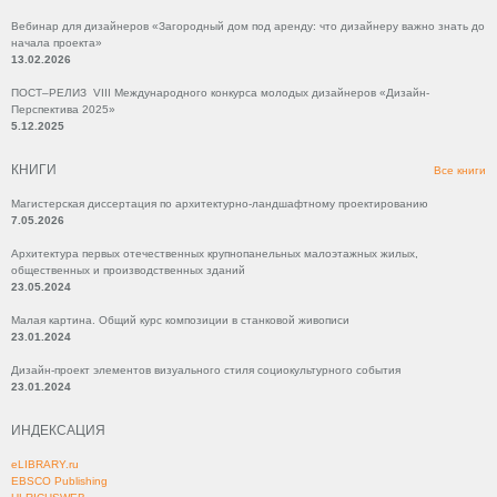
Вебинар для дизайнеров «Загородный дом под аренду: что дизайнеру важно знать до
начала проекта»
13.02.2026
ПОСТ–РЕЛИЗ VIII Международного конкурса молодых дизайнеров «Дизайн-
Перспектива 2025»
5.12.2025
КНИГИ
Все книги
Магистерская диссертация по архитектурно-ландшафтному проектированию
7.05.2026
Архитектура первых отечественных крупнопанельных малоэтажных жилых,
общественных и производственных зданий
23.05.2024
Малая картина. Общий курс композиции в станковой живописи
23.01.2024
Дизайн-проект элементов визуального стиля социокультурного события
23.01.2024
ИНДЕКСАЦИЯ
eLIBRARY.ru
EBSCO Publishing