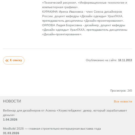
«Технический рисунок», «Информационные технологии и
компьютерная графика».
КУРАКИНА Ирина Ивановна - член Союза дизайнеров
России, доцент кафедры «Дизайн одежды» УралГАХА,
преподаватель дисциплины «Дизайн-проектирование».
ОРЛОВА Лидия Борисовна - дизайнер, доцент кафедры
«Дизайн одежды» УралГАХА, преподаватель дисциплины
«Дизайн-проектирование».
К списку
Опубликовано на сайте:
18.11.2013
Просмотров:
245
НОВОСТИ
Все новости
Вебинар для дизайнеров от Аскона «Хоумстейджинг: декор, который зарабатывает
деньги»
1.04.2026
MosBuild 2026 — главная строительно-интерьерная выставка года
31.03.2026