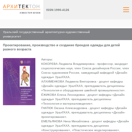
АРХИ
ТЕК
ТОН
ISSN 1990-4126
ИЗВЕСТИЯ ВУЗОВ
Уральский государственный архитектурно-художественный
Главная
университет
Проектирование, производство и создание брендов одежды для детей
разного возраста
Авторы:
КОКОРЕВА Людмила Владимировна - профессор, кандидат
социологических наук, член Союза дизайнеров России, член
Союза художников России, заведующай кафедрой «Дизайн
одежды» УралГАХА.
АЛХИМЕНКОВА Людмила Викторовна - доцент кафедры
«Дизайн одежды» УралГАХА, преподаватель дичциплины
«Технология и оборудование швейной промышленности».
ЁЖИКОВА Елена Леонидовна - доцент кафедры «Дизайн
одежды» УралГАХА, преподаватель дисциплины
«Технология и материаловедение».
ГНАТЮК Оксана Александровна - доцент кафедры «Дизайн
одежды» УралГАХА, преподаватель дисциплины «Дизайн-
проектирование».
ЕМЕЛЬЯНОВА Нина Михайловна - доцент кафедры «Дизайн
одежды» УралГАХА, преподаватель дисциплин
«Конструирование», «Пластическое моделирование»,