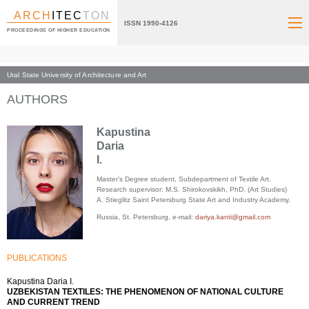
ARCH
ITEC
TON
ISSN 1990-4126
PROCEEDINGS OF HIGHER EDUCATION
Ural State University of Architecture and Art
Index page
AUTHORS
Kapustina
Daria
I.
Master’s Degree student, Subdepartment of Textile Art.
Research supervisor: M.S. Shirokovskikh, PhD. (Art Studies)
A. Stieglitz Saint Petersburg State Art and Industry Academy,
Russia, St. Petersburg, e-mail:
dariya.kanti@gmail.com
PUBLICATIONS
Kapustina Daria I.
UZBEKISTAN TEXTILES: THE PHENOMENON OF NATIONAL CULTURE
AND CURRENT TREND