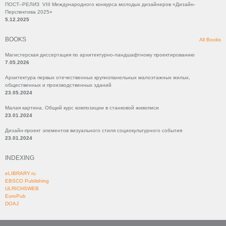
ПОСТ–РЕЛИЗ VIII Международного конкурса молодых дизайнеров «Дизайн-
Перспектива 2025»
5.12.2025
BOOKS
All Books
Магистерская диссертация по архитектурно-ландшафтному проектированию
7.05.2026
Архитектура первых отечественных крупнопанельных малоэтажных жилых,
общественных и производственных зданий
23.05.2024
Малая картина. Общий курс композиции в станковой живописи
23.01.2024
Дизайн-проект элементов визуального стиля социокультурного события
23.01.2024
INDEXING
eLIBRARY.ru
EBSCO Publishing
ULRICHSWEB
EuroPub
DOAJ