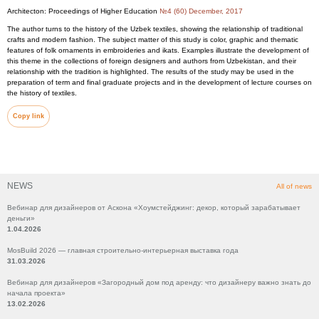
Architecton: Proceedings of Higher Education
№4 (60) December, 2017
The author turns to the history of the Uzbek textiles, showing the relationship of traditional
crafts and modern fashion. The subject matter of this study is color, graphic and thematic
features of folk ornaments in embroideries and ikats. Examples illustrate the development of
this theme in the collections of foreign designers and authors from Uzbekistan, and their
relationship with the tradition is highlighted. The results of the study may be used in the
preparation of term and final graduate projects and in the development of lecture courses on
the history of textiles.
Copy link
NEWS
All of news
Вебинар для дизайнеров от Аскона «Хоумстейджинг: декор, который зарабатывает
деньги»
1.04.2026
MosBuild 2026 — главная строительно-интерьерная выставка года
31.03.2026
Вебинар для дизайнеров «Загородный дом под аренду: что дизайнеру важно знать до
начала проекта»
13.02.2026