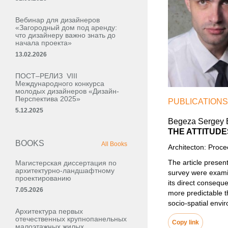
Вебинар для дизайнеров
«Загородный дом под аренду:
что дизайнеру важно знать до
начала проекта»
13.02.2026
ПОСТ–РЕЛИЗ VIII
Международного конкурса
молодых дизайнеров «Дизайн-
Перспектива 2025»
PUBLICATIONS
5.12.2025
Begeza Sergey 
THE ATTITUDE
BOOKS
All Books
Architecton: Proc
The article present
Магистерская диссертация по
архитектурно-ландшафтному
survey were examin
проектированию
its direct consequ
7.05.2026
more predictable t
socio-spatial envir
Архитектура первых
отечественных крупнопанельных
Copy link
малоэтажных жилых,