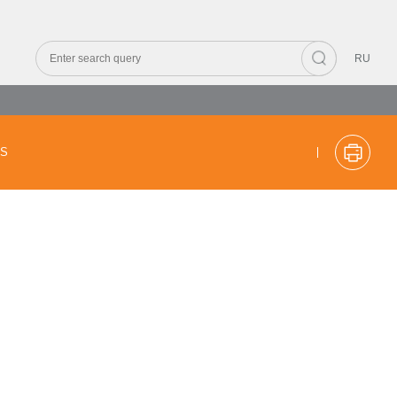
RU
CS