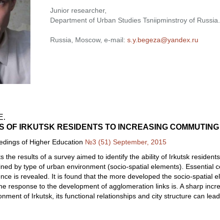
Junior researcher,
Department of Urban Studies Tsniipminstroy of Russia.
Russia, Moscow, e-mail:
s.y.begeza@yandex.ru
E.
S OF IRKUTSK RESIDENTS TO INCREASING COMMUTING
eedings of Higher Education
№3 (51) September, 2015
s the results of a survey aimed to identify the ability of Irkutsk reside
ed by type of urban environment (socio-spatial elements). Essential co
ence is revealed. It is found that the more developed the socio-spatial 
he response to the development of agglomeration links is. A sharp incre
onment of Irkutsk, its functional relationships and city structure can lead