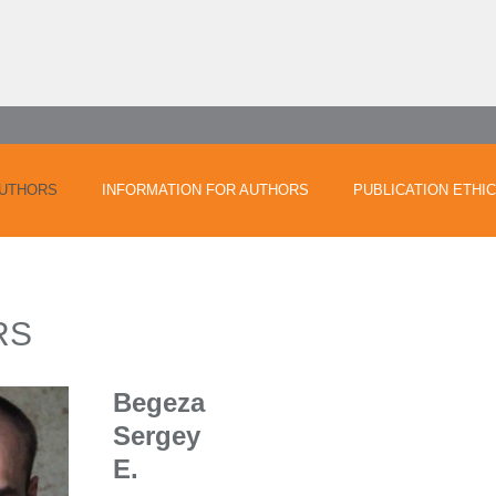
UTHORS
INFORMATION FOR AUTHORS
PUBLICATION ETHI
RS
Begeza
Sergey
E.