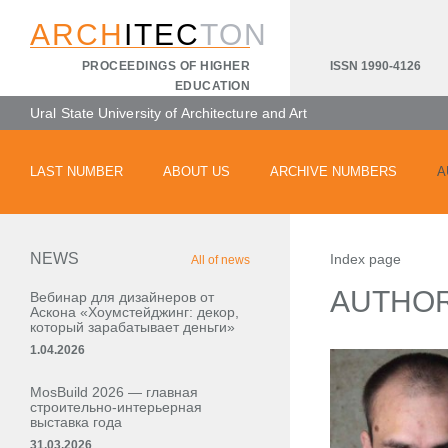
ARCH
ITEC
TON
ISSN 1990-4126
PROCEEDINGS OF HIGHER
EDUCATION
Ural State University of Architecture and Art
LAST NUMBER
ABOUT US
ARCHIVE NUMBERS
A
NEWS
Index page
All of news
AUTHO
Вебинар для дизайнеров от
Аскона «Хоумстейджинг: декор,
который зарабатывает деньги»
1.04.2026
MosBuild 2026 — главная
строительно-интерьерная
выставка года
31.03.2026