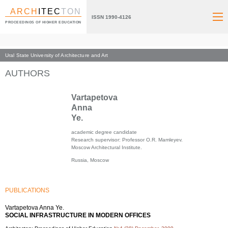
ARCH
ITEC
TON
ISSN 1990-4126
PROCEEDINGS OF HIGHER EDUCATION
Ural State University of Architecture and Art
Index page
AUTHORS
Vartapetova
Anna
Ye.
academic degree candidate
Research supervisor: Professor O.R. Mamleyev.
Moscow Architectural Institute.
Russia, Moscow
PUBLICATIONS
Vartapetova Anna Ye.
SOCIAL INFRASTRUCTURE IN MODERN OFFICES