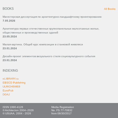
BOOKS
All Books
Магистерская диссертация по архитектурно-ландшафтному проектированию
7.05.2026
Архитектура первых отечественных крупнопанельных малоэтажных жилых,
общественных и производственных зданий
23.05.2024
Малая картина. Общий курс композиции в станковой живописи
23.01.2024
Дизайн-проект элементов визуального стиля социокультурного события
23.01.2024
INDEXING
eLIBRARY.ru
EBSCO Publishing
ULRICHSWEB
EuroPub
DOAJ
ISSN 1990-4126
Media Registration
© Architecton 2004–2026
No. FS 77-70832
© USUAA, 2004 - 2026
from 08/30/2017