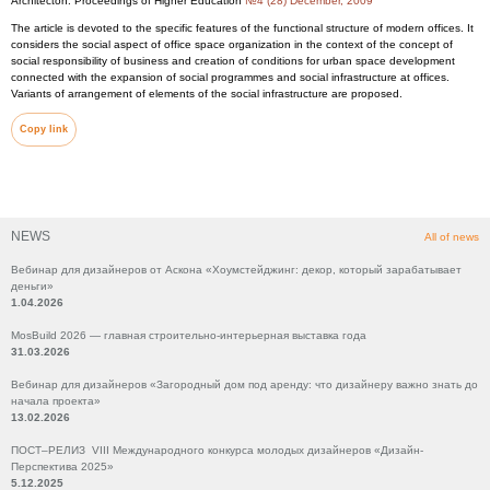
Architecton: Proceedings of Higher Education
№4 (28) December, 2009
The article is devoted to the specific features of the functional structure of modern offices. It
considers the social aspect of office space organization in the context of the concept of
social responsibility of business and creation of conditions for urban space development
connected with the expansion of social programmes and social infrastructure at offices.
Variants of arrangement of elements of the social infrastructure are proposed.
Copy link
NEWS
All of news
Вебинар для дизайнеров от Аскона «Хоумстейджинг: декор, который зарабатывает
деньги»
1.04.2026
MosBuild 2026 — главная строительно-интерьерная выставка года
31.03.2026
Вебинар для дизайнеров «Загородный дом под аренду: что дизайнеру важно знать до
начала проекта»
13.02.2026
ПОСТ–РЕЛИЗ VIII Международного конкурса молодых дизайнеров «Дизайн-
Перспектива 2025»
5.12.2025