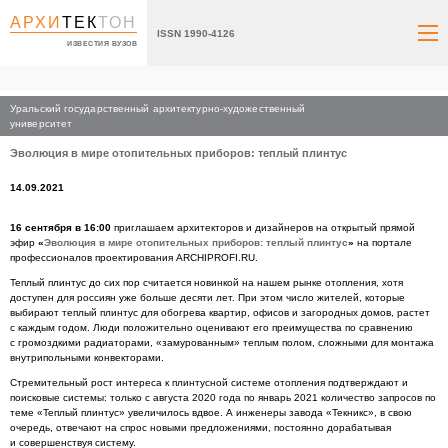
АРХИ
ТЕК
ТОН
ISSN 1990-4126
ИЗВЕСТИЯ ВУЗОВ
Уральский государственный архитектурно-художественный
Главная
университет
Эволюция в мире отопительных приборов: теплый плинтус
14.09.2021
16 сентября в 16:00
приглашаем архитекторов и дизайнеров на открытый прямой
эфир
«
Эволюция в мире отопительных приборов: теплый плинтус
»
на портале
профессионалов проектирования ARCHIPROFI.RU.
Теплый плинтус до сих пор считается новинкой на нашем рынке отопления, хотя
доступен для россиян уже больше десяти лет. При этом число жителей, которые
выбирают теплый плинтус для обогрева квартир, офисов и загородных домов, растет
с каждым годом. Люди положительно оценивают его преимущества по сравнению
с громоздкими радиаторами, «замурованным»
теплым полом, сложными для монтажа
внутрипольными конвекторами.
Стремительный рост интереса к плинтусной системе отопления подтверждают и
поисковые системы: только с августа 2020 года по январь 2021 количество запросов по
теме «Теплый плинтус» увеличилось вдвое. А инженеры завода «Текникс», в свою
очередь, отвечают на спрос новыми предложениями, постоянно дорабатывая
и совершенствуя систему.