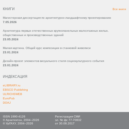
КНИГИ
Все книги
Магистерская диссертация по архитектурно-ландшафтному проектированию
7.05.2026
Архитектура первых отечественных крупнопанельных малоэтажных жилых,
общественных и производственных зданий
23.05.2024
Малая картина. Общий курс композиции в станковой живописи
23.01.2024
Дизайн-проект элементов визуального стиля социокультурного события
23.01.2024
ИНДЕКСАЦИЯ
eLIBRARY.ru
EBSCO Publishing
ULRICHSWEB
EuroPub
DOAJ
ISSN 1990-4126
Регистрация СМИ
© Архитектон, 2004–2026
эл. № фс 77-70832
© УрГАХУ, 2004–2026
от 30.08.2017