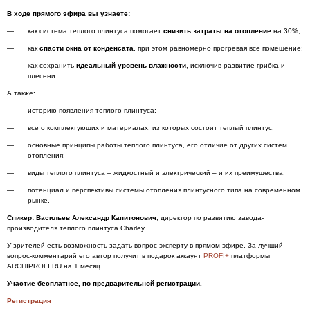
В ходе прямого эфира вы узнаете:
как система теплого плинтуса помогает
снизить затраты
на отопление
на 30%;
как
спасти окна от
конденсата
, при этом равномерно прогревая все помещение;
как сохранить
идеальный уровень влажности
, исключив развитие грибка и
плесени.
А также:
историю появления теплого плинтуса;
все о комплектующих и материалах, из которых состоит теплый плинтус;
основные принципы работы теплого плинтуса, его отличие от других систем
отопления;
виды теплого плинтуса – жидкостный и электрический – и их преимущества;
потенциал и перспективы системы отопления плинтусного типа на современном
рынке.
Спикер: Васильев Александр Капитонович
, директор по развитию завода-
производителя теплого плинтуса Charley.
У зрителей есть возможность задать вопрос эксперту в прямом эфире. За лучший
вопрос-комментарий его автор получит в подарок аккаунт
PROFI+
платформы
ARCHIPROFI.RU на 1 месяц.
Участие бесплатное, по предварительной регистрации.
Регистрация