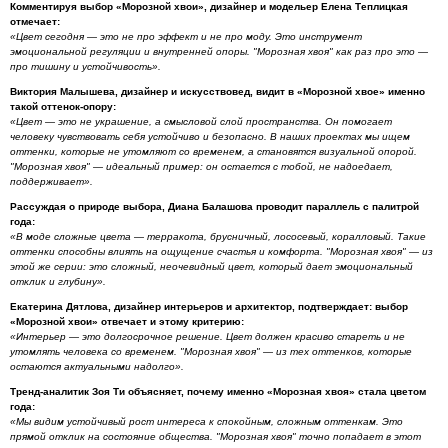
Комментируя выбор «Морозной хвои», дизайнер и модельер Елена Теплицкая
отмечает:
«Цвет сегодня — это не про эффект и не про моду. Это инструмент
эмоциональной регуляции и внутренней опоры. "Морозная хвоя" как раз про это —
про тишину и устойчивость».
Виктория Малышева, дизайнер и искусствовед, видит в «Морозной хвое» именно
такой оттенок-опору:
«Цвет — это не украшение, а смысловой слой пространства. Он помогает
человеку чувствовать себя устойчиво и безопасно. В наших проектах мы ищем
оттенки, которые не утомляют со временем, а становятся визуальной опорой.
"Морозная хвоя" — идеальный пример: он остается с тобой, не надоедает,
поддерживает».
Рассуждая о природе выбора, Диана Балашова проводит параллель с палитрой
года:
«В моде сложные цвета — терракота, брусничный, лососевый, коралловый. Такие
оттенки способны влиять на ощущение счастья и комфорта. "Морозная хвоя" — из
этой же серии: это сложный, неочевидный цвет, который дает эмоциональный
отклик и глубину».
Екатерина Дятлова, дизайнер интерьеров и архитектор, подтверждает: выбор
«Морозной хвои» отвечает и этому критерию:
«Интерьер — это долгосрочное решение. Цвет должен красиво стареть и не
утомлять человека со временем. "Морозная хвоя" — из тех оттенков, которые
остаются актуальными надолго».
Тренд-аналитик Зоя Ти объясняет, почему именно «Морозная хвоя» стала цветом
года:
«Мы видим устойчивый рост интереса к спокойным, сложным оттенкам. Это
прямой отклик на состояние общества. "Морозная хвоя" точно попадает в этот