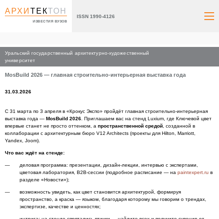
АРХИ
ТЕК
ТОН
ISSN 1990-4126
ИЗВЕСТИЯ ВУЗОВ
Уральский государственный архитектурно-художественный
Главная
университет
MosBuild 2026 — главная строительно-интерьерная выставка года
31.03.2026
С 31 марта по 3 апреля в «Крокус Экспо» пройдёт главная строительно-интерьерная
выставка года —
MosBuild 2026
. Приглашаем вас на стенд Luxium, где Ключевой цвет
впервые станет не просто оттенком, а
пространственной средой
, созданной в
коллаборации с архитектурным бюро V12 Architects (проекты для Hilton, Marriott,
Yandex, Joom).
Что вас ждёт на стенде:
деловая программа: презентации, дизайн-лекции, интервью с экспертами,
цветовая лаборатория, B2B-сессии (подробное расписание — на
paintexpert.ru
в
разделе «Новости»);
возможность увидеть, как цвет становится архитектурой, формируя
пространство, а краска — языком, благодаря которому мы говорим о трендах,
экспертизе, качестве и ценностях;
интрига: на стенде спрятались птички — найдите всех и получите сувенир от