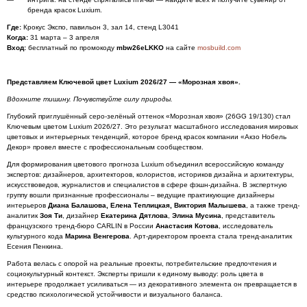
бренда красок Luxium.
Где:
Крокус Экспо, павильон 3, зал 14, стенд L3041
Когда:
31 марта – 3 апреля
Вход:
бесплатный по промокоду
mbw26eLKKO
на сайте
mosbuild.com
Представляем Ключевой цвет
Luxium
2026/27 — «Морозная хвоя».
Вдохните тишину. Почувствуйте силу природы.
Глубокий приглушённый серо-зелёный оттенок «Морозная хвоя» (26GG 19/130) стал
Ключевым цветом Luxium 2026/27. Это результат масштабного исследования мировых
цветовых и интерьерных тенденций, которое бренд красок компании «Акзо Нобель
Декор» провел вместе с профессиональным сообществом.
Для формирования цветового прогноза Luxium объединил всероссийскую команду
экспертов: дизайнеров, архитекторов, колористов, историков дизайна и архитектуры,
искусствоведов, журналистов и специалистов в сфере фэшн-дизайна. В экспертную
группу вошли признанные профессионалы – ведущие практикующие дизайнеры
интерьеров
Диана Балашова, Елена Теплицкая, Виктория Малышева
, а также тренд-
аналитик
Зоя Ти
, дизайнер
Екатерина Дятлова
,
Элина Мусина
, представитель
французского тренд-бюро CARLIN в России
Анастасия Котова
, исследователь
культурного кода
Марина Венгерова
. Арт-директором проекта стала тренд-аналитик
Есения Пенкина.
Работа велась с опорой на реальные проекты, потребительские предпочтения и
социокультурный контекст. Эксперты пришли к единому выводу: роль цвета в
интерьере продолжает усиливаться — из декоративного элемента он превращается в
средство психологической устойчивости и визуального баланса.