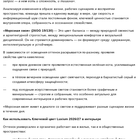
запрос — в нем есть и сложность, и тишина».
Анализируя изменения в образе жизни, рабочих сценариях и восприятии
пространства, команда пришла к единому выводу: в мире, где скорость и
информационный шум стали постоянным фоном, ключевой ценностью становится
внутренняя опора, собранность и осознанное спокойствие.
«Морозная хвоя» (26
GG
19/130)
— Это цвет баланса — между природной свежестью
и архитектурной строгостью, между эмоциональным комфортом и визуальной
дисциплиной. Он не стремится доминировать — он формирует среду: сдержанную,
интеллектуальную и устойчивую.
В зависимости от освещения оттенок раскрывается по-разному, проявляя
свойства цвета-хамелеона:
при ярком дневном свете проявляется естественная зелёная нота, усиливающая
ощущение связи с природой;
в тёплом вечернем освещении цвет смягчается, переходя в бархатистый серый и
создавая атмосферу защищённости;
под холодным искусственным светом становится более графичным и
минеральным — строгим и собранным, что особенно актуально для
современных интерьеров и рабочих пространств.
«Морозная хвоя» живет в диалоге со светом и поддерживает разные сценарии жизни
в течение дня.
Как использовать Ключевой цвет
Luxium
2026/27 в интерьере
Оттенок универсален и органично работает как в жилых, так и в общественных
пространствах: