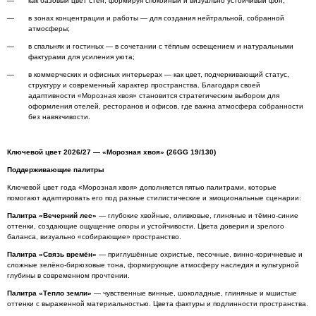
как базовый цвет стен, формируя спокойный и визуально устойчивый фон;
в зонах концентрации и работы — для создания нейтральной, собранной
атмосферы;
в спальнях и гостиных — в сочетании с тёплым освещением и натуральными
фактурами для усиления уюта;
в коммерческих и офисных интерьерах — как цвет, подчеркивающий статус,
структуру и современный характер пространства. Благодаря своей
адаптивности «Морозная хвоя» становится стратегическим выбором для
оформления отелей, ресторанов и офисов, где важна атмосфера собранности
без навязчивости.
Ключевой цвет 2026/27 — «Морозная хвоя» (26GG 19/130)
Поддерживающие палитры
Ключевой цвет года «Морозная хвоя» дополняется пятью палитрами, которые
помогают адаптировать его под разные стилистические и эмоциональные сценарии:
Палитра «Вечерний лес»
— глубокие хвойные, оливковые, глиняные и тёмно-синие
оттенки, создающие ощущение опоры и устойчивости. Цвета доверия и зрелого
баланса, визуально «собирающие» пространство.
Палитра «Связь времён»
— приглушённые охристые, песочные, винно-коричневые и
сложные зелёно-бирюзовые тона, формирующие атмосферу наследия и культурной
глубины в современном прочтении.
Палитра «Тепло земли»
— чувственные винные, шоколадные, глиняные и мшистые
оттенки с выраженной материальностью. Цвета фактуры и подлинности пространства.