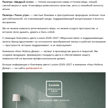
Палитра «Щедрый сезон»
— тёплая насыщенная гамма оттенков мёда, специй,
спелой вишни и трав. Атмосфера ремесленного качества, уюта и спокойной полноты
жизни.
Палитра «Тихое утро»
— светлые бежевые и приглушённые природные зелёные тона
для нейтральной, не отвлекающей среды, поддерживающей концентрацию и ясность
восприятия.
Мы не можем изменить ритм внешнего мира, но можем создать пространство, в
котором легко дышать, думать и быть собой.
С помощью Ключевого цвета Luxium 2026–2027 «Морозная хвоя» и поддерживающих
палитр бренд вдохновляет на осознанное преображение жилых и рабочих интерьеров
— пространств, которые поддерживают, а не перегружают.
Компания «Акзо Нобель Декор» — эксперт в производстве красок и покрытий. Мы
создаём продукцию, формируем стандарты цвета и обеспечиваем защиту
поверхностей на высоком профессиональном уровне.
Больше информации о Ключевом цвете Luxium 2026–2027 и компании «Акзо Нобель
Декор» — на сайте
paintexpert
.
ru