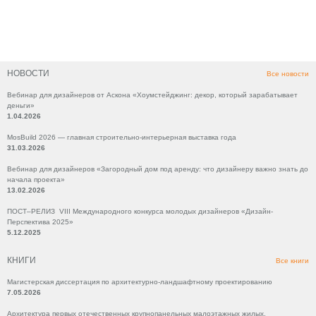
НОВОСТИ
Все новости
Вебинар для дизайнеров от Аскона «Хоумстейджинг: декор, который зарабатывает
деньги»
1.04.2026
MosBuild 2026 — главная строительно-интерьерная выставка года
31.03.2026
Вебинар для дизайнеров «Загородный дом под аренду: что дизайнеру важно знать до
начала проекта»
13.02.2026
ПОСТ–РЕЛИЗ VIII Международного конкурса молодых дизайнеров «Дизайн-
Перспектива 2025»
5.12.2025
КНИГИ
Все книги
Магистерская диссертация по архитектурно-ландшафтному проектированию
7.05.2026
Архитектура первых отечественных крупнопанельных малоэтажных жилых,