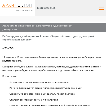
АРХИ
ТЕК
ТОН
ISSN 1990-4126
ИЗВЕСТИЯ ВУЗОВ
Уральский государственный архитектурно-художественный
Главная
университет
Вебинар для дизайнеров от Аскона «Хоумстейджинг: декор, который
зарабатывает деньги»
1.04.2026
14 апреля в 18 часов компания Аскона проводит для всех желающих вебинар по теме
хоумстейджинга.
Колорист-стейджер Елена Грачева расскажет, чем подход декоратора отличается от
подхода хоумстейджера и как зарабатывать на подготовке объектов к продаже.
В программе:
10 главных отличий хоумстейджера от декоратора
Из чего формируется бюджет или секреты разумной экономии
Скорость vs качество: можно ли сделать проект быстрее
Спальня как главный аргумент покупателя
Мебель и текстиль для продажи: универсальный дизайн выигрывает?