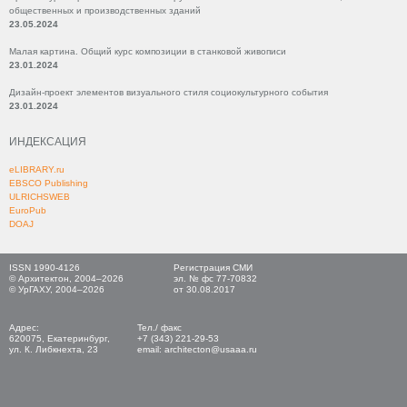
общественных и производственных зданий
23.05.2024
Малая картина. Общий курс композиции в станковой живописи
23.01.2024
Дизайн-проект элементов визуального стиля социокультурного события
23.01.2024
ИНДЕКСАЦИЯ
eLIBRARY.ru
EBSCO Publishing
ULRICHSWEB
EuroPub
DOAJ
ISSN 1990-4126
Регистрация СМИ
© Архитектон, 2004–2026
эл. № фс 77-70832
© УрГАХУ, 2004–2026
от 30.08.2017
Адрес:
Тел./ факс
620075, Екатеринбург,
+7 (343) 221-29-53
ул. К. Либкнехта, 23
email: architecton@usaaa.ru