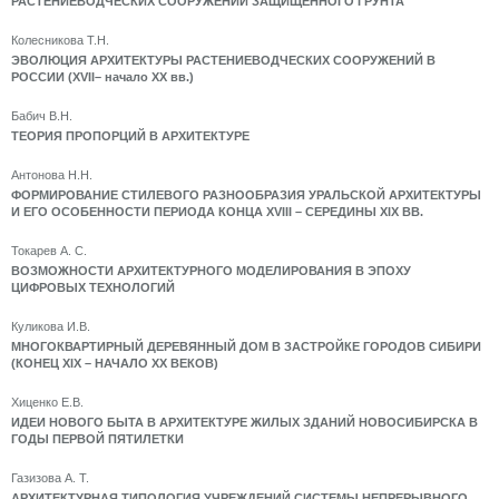
РАСТЕНИЕВОДЧЕСКИХ СООРУЖЕНИЙ ЗАЩИЩЕННОГО ГРУНТА
Колесникова Т.Н.
ЭВОЛЮЦИЯ АРХИТЕКТУРЫ РАСТЕНИЕВОДЧЕСКИХ СООРУЖЕНИЙ В
РОССИИ (XVII– начало XX вв.)
Бабич В.Н.
ТЕОРИЯ ПРОПОРЦИЙ В АРХИТЕКТУРЕ
Антонова Н.Н.
ФОРМИРОВАНИЕ СТИЛЕВОГО РАЗНООБРАЗИЯ УРАЛЬСКОЙ АРХИТЕКТУРЫ
И ЕГО ОСОБЕННОСТИ ПЕРИОДА КОНЦА XVIII – СЕРЕДИНЫ XIX ВВ.
Токарев А. С.
ВОЗМОЖНОСТИ АРХИТЕКТУРНОГО МОДЕЛИРОВАНИЯ В ЭПОХУ
ЦИФРОВЫХ ТЕХНОЛОГИЙ
Куликова И.В.
МНОГОКВАРТИРНЫЙ ДЕРЕВЯННЫЙ ДОМ В ЗАСТРОЙКЕ ГОРОДОВ СИБИРИ
(КОНЕЦ XIX – НАЧАЛО XX ВЕКОВ)
Хиценко Е.В.
ИДЕИ НОВОГО БЫТА В АРХИТЕКТУРЕ ЖИЛЫХ ЗДАНИЙ НОВОСИБИРСКА В
ГОДЫ ПЕРВОЙ ПЯТИЛЕТКИ
Газизова А. Т.
АРХИТЕКТУРНАЯ ТИПОЛОГИЯ УЧРЕЖДЕНИЙ СИСТЕМЫ НЕПРЕРЫВНОГО