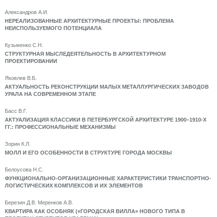
Александров А.И.
НЕРЕАЛИЗОВАННЫЕ АРХИТЕКТУРНЫЕ ПРОЕКТЫ: ПРОБЛЕМА
НЕИСПОЛЬЗУЕМОГО ПОТЕНЦИАЛА
Кузьменко С.Н.
СТРУКТУРНАЯ МЫСЛЕДЕЯТЕЛЬНОСТЬ В АРХИТЕКТУРНОМ
ПРОЕКТИРОВАНИИ
Яковлев В.Б.
АКТУАЛЬНОСТЬ РЕКОНСТРУКЦИИ МАЛЫХ МЕТАЛЛУРГИЧЕСКИХ ЗАВОДОВ
УРАЛА НА СОВРЕМЕННОМ ЭТАПЕ
Басс В.Г.
АКТУАЛИЗАЦИЯ КЛАССИКИ В ПЕТЕРБУРГСКОЙ АРХИТЕКТУРЕ 1900–1910-Х
ГГ.: ПРОФЕССИОНАЛЬНЫЕ МЕХАНИЗМЫ
Зорин К.Л.
МОЛЛ И ЕГО ОСОБЕННОСТИ В СТРУКТУРЕ ГОРОДА МОСКВЫ
Белоусова Н.С.
ФУНКЦИОНАЛЬНО-ОРГАНИЗАЦИОННЫЕ ХАРАКТЕРИСТИКИ ТРАНСПОРТНО-
ЛОГИСТИЧЕСКИХ КОМПЛЕКСОВ И ИХ ЭЛЕМЕНТОВ
Березин Д.В. Меренков А.В.
КВАРТИРА КАК ОСОБНЯК («ГОРОДСКАЯ ВИЛЛА» НОВОГО ТИПА В