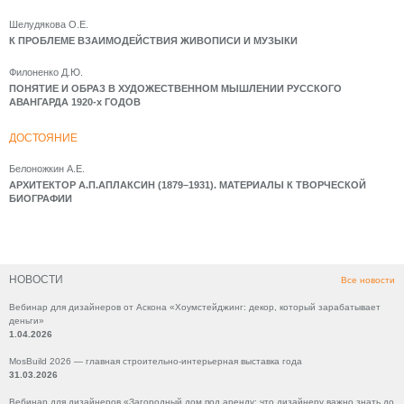
Шелудякова О.Е.
К ПРОБЛЕМЕ ВЗАИМОДЕЙСТВИЯ ЖИВОПИСИ И МУЗЫКИ
Филоненко Д.Ю.
ПОНЯТИЕ И ОБРАЗ В ХУДОЖЕСТВЕННОМ МЫШЛЕНИИ РУССКОГО
АВАНГАРДА 1920-x ГОДОВ
ДОСТОЯНИЕ
Белоножкин А.Е.
АРХИТЕКТОР А.П.АПЛАКСИН (1879–1931). МАТЕРИАЛЫ К ТВОРЧЕСКОЙ
БИОГРАФИИ
НОВОСТИ
Все новости
Вебинар для дизайнеров от Аскона «Хоумстейджинг: декор, который зарабатывает
деньги»
1.04.2026
MosBuild 2026 — главная строительно-интерьерная выставка года
31.03.2026
Вебинар для дизайнеров «Загородный дом под аренду: что дизайнеру важно знать до