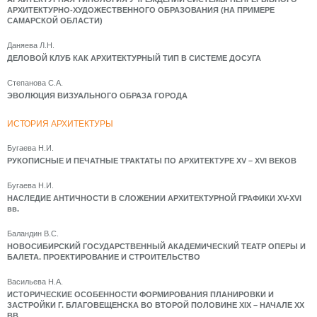
АРХИТЕКТУРНО-ХУДОЖЕСТВЕННОГО ОБРАЗОВАНИЯ (НА ПРИМЕРЕ
САМАРСКОЙ ОБЛАСТИ)
Даняева Л.Н.
ДЕЛОВОЙ КЛУБ КАК АРХИТЕКТУРНЫЙ ТИП В СИСТЕМЕ ДОСУГА
Степанова С.А.
ЭВОЛЮЦИЯ ВИЗУАЛЬНОГО ОБРАЗА ГОРОДА
ИСТОРИЯ АРХИТЕКТУРЫ
Бугаева Н.И.
РУКОПИСНЫЕ И ПЕЧАТНЫЕ ТРАКТАТЫ ПО АРХИТЕКТУРЕ ХV – ХVI ВЕКОВ
Бугаева Н.И.
НАСЛЕДИЕ АНТИЧНОСТИ В СЛОЖЕНИИ АРХИТЕКТУРНОЙ ГРАФИКИ XV-XVI
вв.
Баландин В.С.
НОВОСИБИРСКИЙ ГОСУДАРСТВЕННЫЙ АКАДЕМИЧЕСКИЙ ТЕАТР ОПЕРЫ И
БАЛЕТА. ПРОЕКТИРОВАНИЕ И СТРОИТЕЛЬСТВО
Васильева Н.А.
ИСТОРИЧЕСКИЕ ОСОБЕННОСТИ ФОРМИРОВАНИЯ ПЛАНИРОВКИ И
ЗАСТРОЙКИ Г. БЛАГОВЕЩЕНСКА ВО ВТОРОЙ ПОЛОВИНЕ XIX – НАЧАЛЕ XX
ВВ.