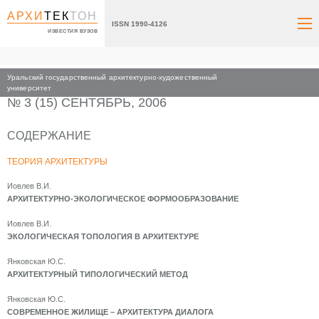
АРХИ
ТЕК
ТОН
ISSN 1990-4126
ИЗВЕСТИЯ ВУЗОВ
Уральский государственный архитектурно-художественный
Главная
Архив номеров
2006
университет
№ 3 (15) СЕНТЯБРЬ, 2006
СОДЕРЖАНИЕ
ТЕОРИЯ АРХИТЕКТУРЫ
Иовлев В.И.
АРХИТЕКТУРНО-ЭКОЛОГИЧЕСКОЕ ФОРМООБРАЗОВАНИЕ
Иовлев В.И.
ЭКОЛОГИЧЕСКАЯ ТОПОЛОГИЯ В АРХИТЕКТУРЕ
Янковская Ю.С.
АРХИТЕКТУРНЫЙ ТИПОЛОГИЧЕСКИЙ МЕТОД
Янковская Ю.С.
СОВРЕМЕННОЕ ЖИЛИЩЕ – АРХИТЕКТУРА ДИАЛОГА