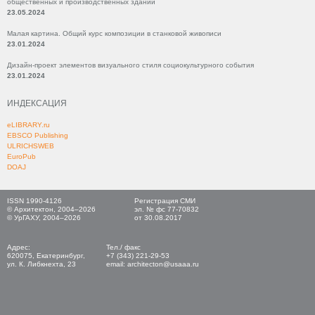
общественных и производственных зданий
23.05.2024
Малая картина. Общий курс композиции в станковой живописи
23.01.2024
Дизайн-проект элементов визуального стиля социокультурного события
23.01.2024
ИНДЕКСАЦИЯ
eLIBRARY.ru
EBSCO Publishing
ULRICHSWEB
EuroPub
DOAJ
ISSN 1990-4126
Регистрация СМИ
© Архитектон, 2004–2026
эл. № фс 77-70832
© УрГАХУ, 2004–2026
от 30.08.2017
Адрес:
Тел./ факс
620075, Екатеринбург,
+7 (343) 221-29-53
ул. К. Либкнехта, 23
email: architecton@usaaa.ru