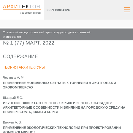
АРХИ
ТЕК
ТОН
ISSN 1990-4126
ИЗВЕСТИЯ ВУЗОВ
Уральский государственный архитектурно-художественный
Главная
Архив номеров
2022
университет
№ 1 (77) МАРТ, 2022
СОДЕРЖАНИЕ
ТЕОРИЯ АРХИТЕКТУРЫ
Честных А. М.
ПРИМЕНЕНИЕ МОБИЛЬНЫХ СЕТЧАТЫХ ТОННЕЛЕЙ В ЭКОТРОПАХ И
ЭКОКОМПЛЕКСАХ
Шафрай Е.С.
ИЗУЧЕНИЕ ЭФФЕКТА ОТ ЗЕЛЕНЫХ КРЫШ И ЗЕЛЕНЫХ ФАСАДОВ:
АРХИТЕКТУРНЫЕ ОСОБЕННОСТИ И ВЛИЯНИЕ НА ГОРОДСКУЮ СРЕДУ НА
ПРИМЕРЕ СЕУЛА, ЮЖНАЯ КОРЕЯ
Ваняев А. В.
ПРИМЕНЕНИЕ ЭКОЛОГИЧЕСКИХ ТЕХНОЛОГИИ ПРИ ПРОЕКТИРОВАНИИ
ДОМОВ-ЗЕМЛЯНОК