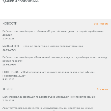
ЗДАНИЙ И СООРУЖЕНИЙ»
НОВОСТИ
Все новости
Вебинар для дизайнеров от Аскона «Хоумстейджинг: декор, который зарабатывает
деньги»
1.04.2026
MosBuild 2026 — главная строительно-интерьерная выставка года
31.03.2026
Вебинар для дизайнеров «Загородный дом под аренду: что дизайнеру важно знать до
начала проекта»
13.02.2026
ПОСТ–РЕЛИЗ VIII Международного конкурса молодых дизайнеров «Дизайн-
Перспектива 2025»
5.12.2025
КНИГИ
Все книги
Магистерская диссертация по архитектурно-ландшафтному проектированию
7.05.2026
Архитектура первых отечественных крупнопанельных малоэтажных жилых,