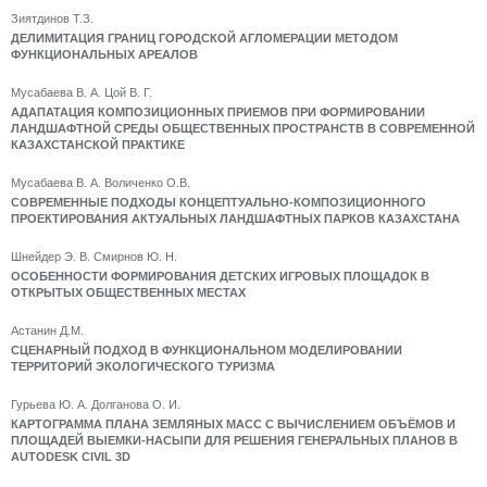
Зиятдинов Т.З.
ДЕЛИМИТАЦИЯ ГРАНИЦ ГОРОДСКОЙ АГЛОМЕРАЦИИ МЕТОДОМ
ФУНКЦИОНАЛЬНЫХ АРЕАЛОВ
Мусабаева В. А. Цой В. Г.
АДАПАТАЦИЯ КОМПОЗИЦИОННЫХ ПРИЕМОВ ПРИ ФОРМИРОВАНИИ
ЛАНДШАФТНОЙ СРЕДЫ ОБЩЕСТВЕННЫХ ПРОСТРАНСТВ В СОВРЕМЕННОЙ
КАЗАХСТАНСКОЙ ПРАКТИКЕ
Мусабаева В. А. Воличенко О.В.
СОВРЕМЕННЫЕ ПОДХОДЫ КОНЦЕПТУАЛЬНО-КОМПОЗИЦИОННОГО
ПРОЕКТИРОВАНИЯ АКТУАЛЬНЫХ ЛАНДШАФТНЫХ ПАРКОВ КАЗАХСТАНА
Шнейдер Э. В. Смирнов Ю. Н.
ОСОБЕННОСТИ ФОРМИРОВАНИЯ ДЕТСКИХ ИГРОВЫХ ПЛОЩАДОК В
ОТКРЫТЫХ ОБЩЕСТВЕННЫХ МЕСТАХ
Астанин Д.М.
СЦЕНАРНЫЙ ПОДХОД В ФУНКЦИОНАЛЬНОМ МОДЕЛИРОВАНИИ
ТЕРРИТОРИЙ ЭКОЛОГИЧЕСКОГО ТУРИЗМА
Гурьева Ю. А. Долганова О. И.
КАРТОГРАММА ПЛАНА ЗЕМЛЯНЫХ МАСС С ВЫЧИСЛЕНИЕМ ОБЪЁМОВ И
ПЛОЩАДЕЙ ВЫЕМКИ-НАСЫПИ ДЛЯ РЕШЕНИЯ ГЕНЕРАЛЬНЫХ ПЛАНОВ В
AUTODESK CIVIL 3D