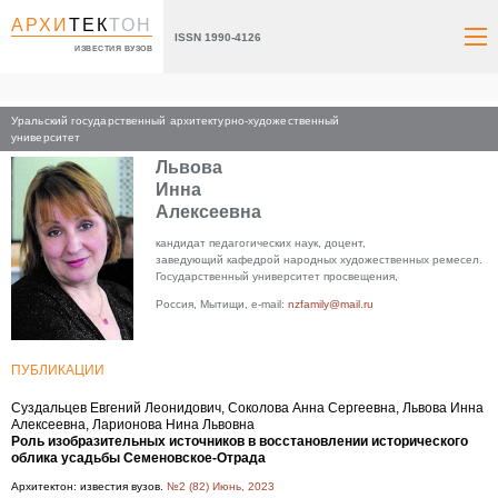
АРХИ
ТЕК
ТОН
ISSN 1990-4126
ИЗВЕСТИЯ ВУЗОВ
Уральский государственный архитектурно-художественный
Главная
университет
Львова
Инна
Алексеевна
кандидат педагогических наук, доцент,
заведующий кафедрой народных художественных ремесел.
Государственный университет просвещения,
Россия, Мытищи, e-mail:
nzfamily@mail.ru
ПУБЛИКАЦИИ
Суздальцев Евгений Леонидович, Соколова Анна Сергеевна, Львова Инна
Алексеевна, Ларионова Нина Львовна
Роль изобразительных источников в восстановлении исторического
облика усадьбы Семеновское-Отрада
Архитектон: известия вузов.
№2 (82) Июнь, 2023