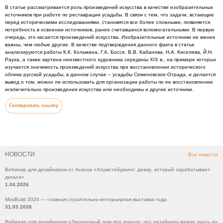
В статье рассматривается роль произведений искусства в качестве изобразительных
источников при работе по реставрации усадьбы. В связи с тем, что задачи, встающие
перед историческими исследованиями, становятся все более сложными, появляется
потребность в освоении источников, ранее считавшихся вспомогательными. В первую
очередь, это касается произведений искусства. Изобразительные источники не менее
важны, чем любые другие. В качестве подтверждения данного факта в статье
анализируются работы К.К. Кольмана, Г.А. Боссе, В.В. Кабанова, Н.А. Киселева, Й.Н.
Рауха, а также картина неизвестного художника середины XIX в., на примере которых
изучается значимость произведений искусства при восстановлении исторического
облика русской усадьбы, в данном случае – усадьбы Семеновское-Отрада, и делается
вывод о том, можно ли использовать для организации работы по ее восстановлению
исключительно произведения искусства или необходимы и другие источники.
Скопировать ссылку
НОВОСТИ
Все новости
Вебинар для дизайнеров от Аскона «Хоумстейджинг: декор, который зарабатывает
деньги»
1.04.2026
MosBuild 2026 — главная строительно-интерьерная выставка года
31.03.2026
Вебинар для дизайнеров «Загородный дом под аренду: что дизайнеру важно знать до