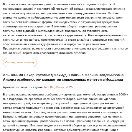
В статье проанализирована роль тактильных качеств в создании комфортной
психоэмоциональной и экологичной предметной среды. Проанализировано влияние
тактильных ощущений на эмоции человека и на оценку дизайн-объекта. Особое
внимание уделено нейрофизиологическим механизмам восприятия человека, роли
тактильности в понимании формы, взаимодействии с окружающими предметами,
ориентировании в пространстве. Выявлены общие тенденции проектирования
тактильности в дизайне метамодернизма: материальная аутентичность,
интерактивная вовлеченность, тактильная нарративность. Рассмотрены возможности
тактильных интерфейсов, проектируемых на стыке дизайна и цифровых технологий,
обеспечивающих связь между физической и виртуальной реальностью.
Проанализированы возможности искусственного интеллекта для создания тактильных
впечатлений, перспективы развития тактильного дизайна.
Скопировать ссылку
Аль-Тамими Сахер Мухаммед Махмуд , Панкина Марина Владимировна
Анализ особенностей минаретов современных мечетей в Иордании
Архитектон: известия вузов.
№2 (90) Июнь, 2025
В статье проанализированы особенности архитектуры мечетей, построенных в 2000-х
гг. в Иордании по проектам местных архитекторов. Особое внимание уделено
минарету, который, несмотря на утрату своей традиционной функции как места,
откуда муэдзин призывает на молебен, остается важным элементом архитектурной
композиции мечети. В исследовании рассмотрены восемь мечетей и их минареты.
Выявлены общие тенденции проектирования минаретов в современных мечетях с
точки зрения их функций, расположения на плане, формообразования, конструкции,
деталей и декора. Впервые введены в научный оборот до сих пор не исследованные
архитектурные объекты Иордании, которые демонстрируют новые тенденции в