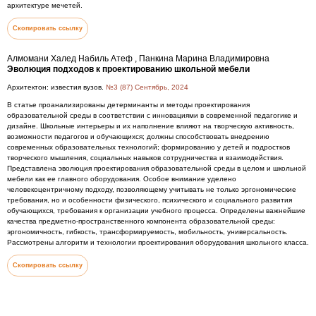
архитектуре мечетей.
Скопировать ссылку
Алмомани Халед Набиль Атеф , Панкина Марина Владимировна
Эволюция подходов к проектированию школьной мебели
Архитектон: известия вузов.
№3 (87) Сентябрь, 2024
В статье проанализированы детерминанты и методы проектирования
образовательной среды в соответствии с инновациями в современной педагогике и
дизайне. Школьные интерьеры и их наполнение влияют на творческую активность,
возможности педагогов и обучающихся; должны способствовать внедрению
современных образовательных технологий; формированию у детей и подростков
творческого мышления, социальных навыков сотрудничества и взаимодействия.
Представлена эволюция проектирования образовательной среды в целом и школьной
мебели как ее главного оборудования. Особое внимание уделено
человекоцентричному подходу, позволяющему учитывать не только эргономические
требования, но и особенности физического, психического и социального развития
обучающихся, требования к организации учебного процесса. Определены важнейшие
качества предметно-пространственного компонента образовательной среды:
эргономичность, гибкость, трансформируемость, мобильность, универсальность.
Рассмотрены алгоритм и технологии проектирования оборудования школьного класса.
Скопировать ссылку