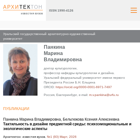
АРХИ
ТЕК
ТОН
ISSN 1990-4126
ИЗВЕСТИЯ ВУЗОВ
Уральский государственный архитектурно-художественный
Главная
университет
Панкина
Марина
Владимировна
доктор культурологии,
профессор кафедры культурологии и дизайна.
Уральский федеральный университет имени первого
Президента России Б.Н. Ельцина
ORCID:
https://orcid.org/0000-0001-6971-7497
Россия, Екатеринбург, e-mail:
m.v.pankina@urfu.ru
ПУБЛИКАЦИИ
Панкина Марина Владимировна, Бельтюкова Ксения Алексеевна
Тактильность в дизайне предметной среды: психоэмоциональные и
экологические аспекты
Архитектон: известия вузов.
№1 (93) Март, 2026