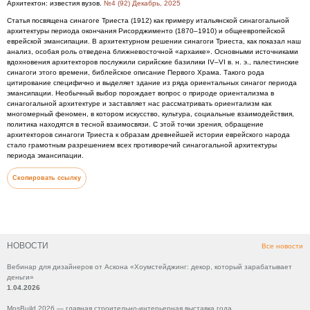
Архитектон: известия вузов.
№4 (92) Декабрь, 2025
Статья посвящена синагоге Триеста (1912) как примеру итальянской синагогальной
архитектуры периода окончания Рисорджименто (1870–1910) и общеевропейской
еврейской эмансипации. В архитектурном решении синагоги Триеста, как показал наш
анализ, особая роль отведена ближневосточной «архаике». Основными источниками
вдохновения архитекторов послужили сирийские базилики IV–VI в. н. э., палестинские
синагоги этого времени, библейское описание Первого Храма. Такого рода
цитирование специфично и выделяет здание из ряда ориентальных синагог периода
эмансипации. Необычный выбор порождает вопрос о природе ориентализма в
синагогальной архитектуре и заставляет нас рассматривать ориентализм как
многомерный феномен, в котором искусство, культура, социальные взаимодействия,
политика находятся в тесной взаимосвязи. С этой точки зрения, обращение
архитекторов синагоги Триеста к образам древнейшей истории еврейского народа
стало грамотным разрешением всех противоречий синагогальной архитектуры
периода эмансипации.
Скопировать ссылку
НОВОСТИ
Все новости
Вебинар для дизайнеров от Аскона «Хоумстейджинг: декор, который зарабатывает
деньги»
1.04.2026
MosBuild 2026 — главная строительно-интерьерная выставка года