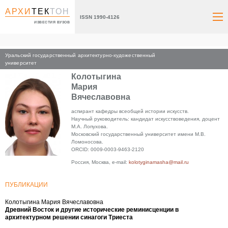
АРХИ
ТЕК
ТОН
ISSN 1990-4126
ИЗВЕСТИЯ ВУЗОВ
Уральский государственный архитектурно-художественный
Главная
университет
Колотыгина
Мария
Вячеславовна
аспирант кафедры всеобщей истории искусств.
Научный руководитель: кандидат искусствоведения, доцент
М.А. Лопухова.
Московский государственный университет имени М.В.
Ломоносова.
ORCID: 0009-0003-9463-2120
Россия, Москва, e-mail:
kolotyginamasha@mail.ru
ПУБЛИКАЦИИ
Колотыгина Мария Вячеславовна
Древний Восток и другие исторические реминисценции в
архитектурном решении синагоги Триеста