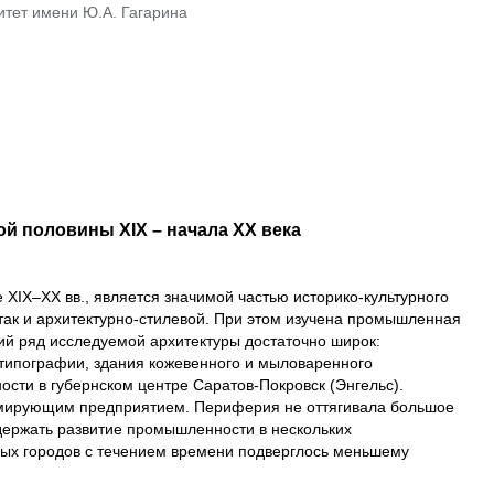
итет имени Ю.А. Гагарина
 половины XIX – начала ХХ века
ХIХ–ХХ вв., является значимой частью историко-культурного
, так и архитектурно-стилевой. При этом изучена промышленная
кий ряд исследуемой архитектуры достаточно широк:
типографии, здания кожевенного и мыловаренного
сти в губернском центре Саратов-Покровск (Энгельс).
мирующим предприятием. Периферия не оттягивала большое
держать развитие промышленности в нескольких
алых городов с течением времени подверглось меньшему