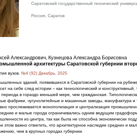
Саратовский государственный технический универс
Россия, Саратов
ксей Александрович, Кузнецова Александра Борисовна
омышленной архитектуры Саратовской губернии второй
тия вузов.
№4 (92) Декабрь, 2025
ышленных зданий, появившихся в Саратовской губернии на рубеже 
сет на себе след истории – как технологический и конструктивный
о периода в гораздо меньшей мере, чем гражданская. Типологичес
ные фабрики, чугунолитейные и машинные заводы, мануфактура и 
ивно прослеживается монополизация и централизация промышленно
едние и малые города ограничивались одним ведущим градофор
шленности из центра, так как была не способна экономически под
и этом важно отметить, что архитектурное наследие средних и м
жению, чем в крупных городах губернии.