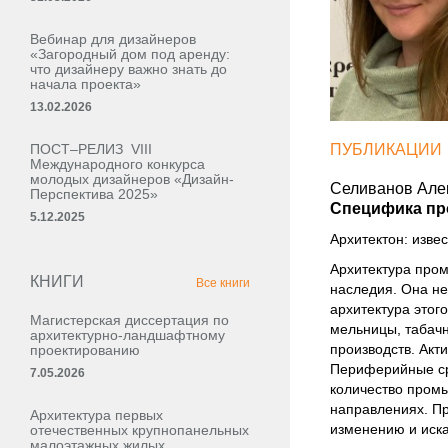
Вебинар для дизайнеров
«Загородный дом под аренду:
что дизайнеру важно знать до
начала проекта»
13.02.2026
ПОСТ–РЕЛИЗ VIII
ПУБЛИКАЦИИ
Международного конкурса
молодых дизайнеров «Дизайн-
Селиванов Але
Перспектива 2025»
Специфика пр
5.12.2025
Архитектон: извес
Архитектура пром
КНИГИ
Все книги
наследия. Она не
архитектура этог
Магистерская диссертация по
мельницы, табач
архитектурно-ландшафтному
производств. Акт
проектированию
Периферийные ср
7.05.2026
количество промы
направлениях. Пр
Архитектура первых
изменению и иска
отечественных крупнопанельных
малоэтажных жилых,