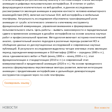
анимации в цифровых пользовательских интерфейсах. В отличие от работ,
фокусирующихся исключительно на веб-дизайне, в данном исследовании
рассматривается эволюция анимации в широком контексте человеко-компьютерного
взаимодействия (HCI), включая настольные GUI, веб-интерфейсы и мобильные
платформы. Актуальность исследования обусловлена трансформацией роли
анимации от сугубо эстетического элемента к ключевому инструменту
функциональной коммуникации, управления вниманием и формирования
пользовательского опыта. Цель работы – выявить закономерности и парадигмальные
сдвиги в применении анимации в дизайне интерфейсов на основе анализа научных
работ и профессиональной практики. Методология включает историко-генетический
анализ, сравнительный анализ подходов в различные периоды развития HCI и
обобщение данных из диссертационных исследований и современных научных
публикаций. В результате исследования выделены четыре ключевых этапа эволюции:
период зарождения микроанимации и GUI-метафор (1980-е – середина 1990-х гг.),
эпоха «динамического веба» и Flash (конец 1990-х – конец 2000-х гг.), этап
функционализации и стандартизации (2010-е гг.) и современный этап
коммуникативной и предиктивной анимации (2020-е гг.). На основе проведенного
анализа сформулированы перспективные векторы развития, включая интеграцию
анимации с предиктивными интерфейсами и дальнейшую демократизацию
инструментов создания через no-code платформы.
Скопировать ссылку
НОВОСТИ
Все новости