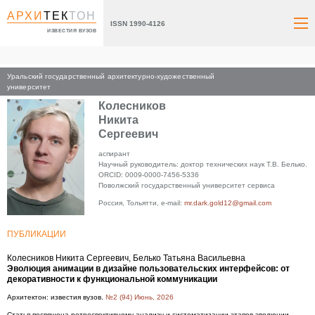
АРХИ
ТЕК
ТОН
ISSN 1990-4126
ИЗВЕСТИЯ ВУЗОВ
Уральский государственный архитектурно-художественный
Главная
университет
Колесников
Никита
Сергеевич
аспирант
Научный руководитель: доктор технических наук Т.В. Белько.
ORCID: 0009-0000-7456-5336
Поволжский государственный университет сервиса
Россия, Тольятти, e-mail:
mr.dark.gold12@gmail.com
ПУБЛИКАЦИИ
Колесников Никита Сергеевич, Белько Татьяна Васильевна
Эволюция анимации в дизайне пользовательских интерфейсов: от
декоративности к функциональной коммуникации
Архитектон: известия вузов.
№2 (94) Июнь, 2026
Статья посвящена ретроспективному анализу и систематизации этапов эволюции