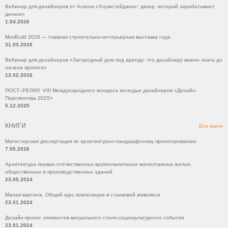
Вебинар для дизайнеров от Аскона «Хоумстейджинг: декор, который зарабатывает
деньги»
1.04.2026
MosBuild 2026 — главная строительно-интерьерная выставка года
31.03.2026
Вебинар для дизайнеров «Загородный дом под аренду: что дизайнеру важно знать до
начала проекта»
13.02.2026
ПОСТ–РЕЛИЗ VIII Международного конкурса молодых дизайнеров «Дизайн-
Перспектива 2025»
5.12.2025
КНИГИ
Все книги
Магистерская диссертация по архитектурно-ландшафтному проектированию
7.05.2026
Архитектура первых отечественных крупнопанельных малоэтажных жилых,
общественных и производственных зданий
23.05.2024
Малая картина. Общий курс композиции в станковой живописи
23.01.2024
Дизайн-проект элементов визуального стиля социокультурного события
23.01.2024