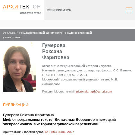
АРХИ
ТЕК
ТОН
ISSN 1990-4126
ИЗВЕСТИЯ ВУЗОВ
Уральский государственный архитектурно-художественный
Главная
университет
Гумерова
Роксана
Фаритовна
аспирант кафедры всеобщей истории искусств.
Научный руководитель: доктор наук, профессор С.С. Ванеян.
ORCIDID 0009-0006-5283-2724
Московский государственный университет им. М. В.
Ломоносова
Россия, Москва, e-mail:
pictorialart.grf@gmail.com
ПУБЛИКАЦИИ
Гумерова Роксана Фаритовна
Миф о программном тексте: Вильгельм Воррингер и немецкий
экспрессионизм в историографической перспективе
Архитектон: известия вузов.
№2 (94) Июнь, 2026