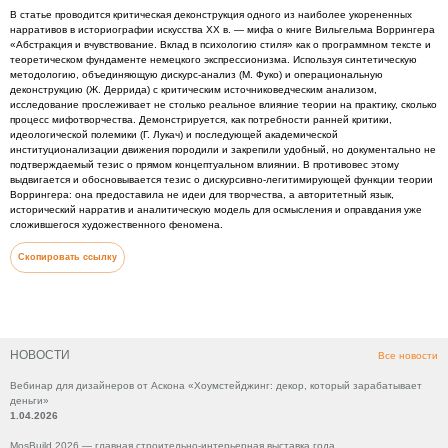
В статье проводится критическая деконструкция одного из наиболее укорененных
нарративов в историографии искусства XX в. — мифа о книге Вильгельма Воррингера
«Абстракция и вчувствование. Вклад в психологию стиля» как о программном тексте и
теоретическом фундаменте немецкого экспрессионизма. Используя синтетическую
методологию, объединяющую дискурс-анализ (М. Фуко) и операциональную
деконструкцию (Ж. Деррида) с критическим источниковедческим анализом,
исследование прослеживает не столько реальное влияние теории на практику, сколько
процесс мифотворчества. Демонстрируется, как потребности ранней критики,
идеологической полемики (Г. Лукач) и последующей академической
институционализации движения породили и закрепили удобный, но документально не
подтверждаемый тезис о прямом концептуальном влиянии. В противовес этому
выдвигается и обосновывается тезис о дискурсивно-легитимирующей функции теории
Воррингера: она предоставила не идеи для творчества, а авторитетный язык,
исторический нарратив и аналитическую модель для осмысления и оправдания уже
сложившегося художественного феномена.
Скопировать ссылку
НОВОСТИ
Все новости
Вебинар для дизайнеров от Аскона «Хоумстейджинг: декор, который зарабатывает
деньги»
1.04.2026
MosBuild 2026 — главная строительно-интерьерная выставка года