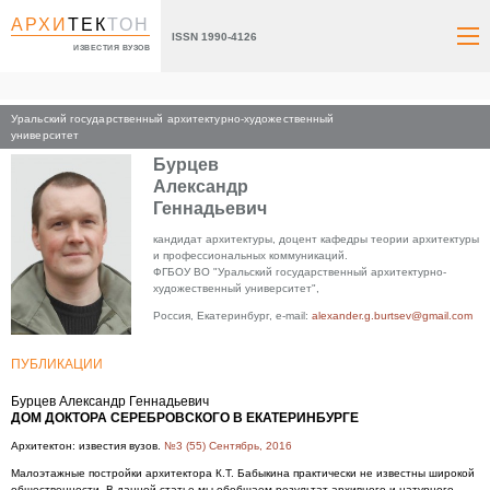
АРХИ
ТЕК
ТОН
ISSN 1990-4126
ИЗВЕСТИЯ ВУЗОВ
Уральский государственный архитектурно-художественный
Главная
университет
Бурцев
Александр
Геннадьевич
кандидат архитектуры, доцент кафедры теории архитектуры
и профессиональных коммуникаций.
ФГБОУ ВО "Уральский государственный архитектурно-
художественный университет",
Россия, Екатеринбург, e-mail:
alexander.g.burtsev@gmail.com
ПУБЛИКАЦИИ
Бурцев Александр Геннадьевич
ДОМ ДОКТОРА СЕРЕБРОВСКОГО В ЕКАТЕРИНБУРГЕ
Архитектон: известия вузов.
№3 (55) Сентябрь, 2016
Малоэтажные постройки архитектора К.Т. Бабыкина практически не известны широкой
общественности. В данной статье мы обобщаем результат архивного и натурного