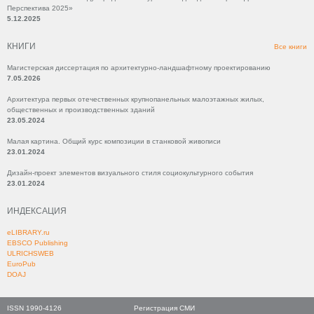
Перспектива 2025»
5.12.2025
КНИГИ
Все книги
Магистерская диссертация по архитектурно-ландшафтному проектированию
7.05.2026
Архитектура первых отечественных крупнопанельных малоэтажных жилых,
общественных и производственных зданий
23.05.2024
Малая картина. Общий курс композиции в станковой живописи
23.01.2024
Дизайн-проект элементов визуального стиля социокультурного события
23.01.2024
ИНДЕКСАЦИЯ
eLIBRARY.ru
EBSCO Publishing
ULRICHSWEB
EuroPub
DOAJ
ISSN 1990-4126
Регистрация СМИ