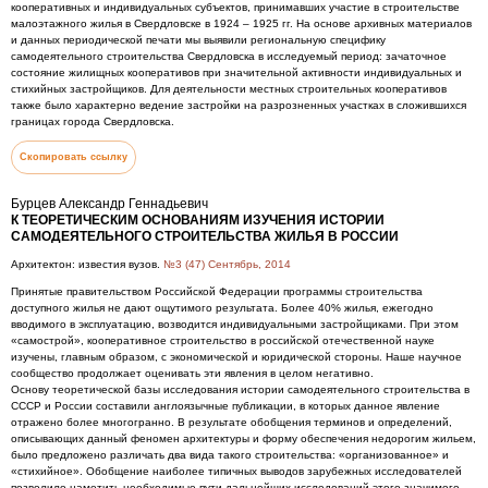
кооперативных и индивидуальных субъектов, принимавших участие в строительстве
малоэтажного жилья в Свердловске в 1924 – 1925 гг. На основе архивных материалов
и данных периодической печати мы выявили региональную специфику
самодеятельного строительства Свердловска в исследуемый период: зачаточное
состояние жилищных кооперативов при значительной активности индивидуальных и
стихийных застройщиков. Для деятельности местных строительных кооперативов
также было характерно ведение застройки на разрозненных участках в сложившихся
границах города Свердловска.
Скопировать ссылку
Бурцев Александр Геннадьевич
К ТЕОРЕТИЧЕСКИМ ОСНОВАНИЯМ ИЗУЧЕНИЯ ИСТОРИИ
САМОДЕЯТЕЛЬНОГО СТРОИТЕЛЬСТВА ЖИЛЬЯ В РОССИИ
Архитектон: известия вузов.
№3 (47) Сентябрь, 2014
Принятые правительством Российской Федерации программы строительства
доступного жилья не дают ощутимого результата. Более 40% жилья, ежегодно
вводимого в эксплуатацию, возводится индивидуальными застройщиками. При этом
«самострой», кооперативное строительство в российской отечественной науке
изучены, главным образом, с экономической и юридической стороны. Наше научное
сообщество продолжает оценивать эти явления в целом негативно.
Основу теоретической базы исследования истории самодеятельного строительства в
СССР и России составили англоязычные публикации, в которых данное явление
отражено более многогранно. В результате обобщения терминов и определений,
описывающих данный феномен архитектуры и форму обеспечения недорогим жильем,
было предложено различать два вида такого строительства: «организованное» и
«стихийное». Обобщение наиболее типичных выводов зарубежных исследователей
позволило наметить необходимые пути дальнейших исследований этого значимого