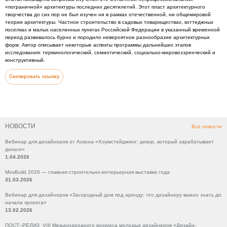
«пограничной» архитектуры последних десятилетий. Этот пласт архитектурного
творчества до сих пор не был изучен ни в рамках отечественной, ни общемировой
теории архитектуры. Частное строительство в садовых товариществах, коттеджных
поселках и малых населенных пунктах Российской Федерации в указанный временной
период развивалось бурно и породило невероятное разнообразие архитектурных
форм. Автор описывает некоторые аспекты программы дальнейших этапов
исследования: терминологический, семиотический, социально-мировоззренческий и
конструктивный.
Скопировать ссылку
НОВОСТИ
Все новости
Вебинар для дизайнеров от Аскона «Хоумстейджинг: декор, который зарабатывает
деньги»
1.04.2026
MosBuild 2026 — главная строительно-интерьерная выставка года
31.03.2026
Вебинар для дизайнеров «Загородный дом под аренду: что дизайнеру важно знать до
начала проекта»
13.02.2026
ПОСТ–РЕЛИЗ VIII Международного конкурса молодых дизайнеров «Дизайн-