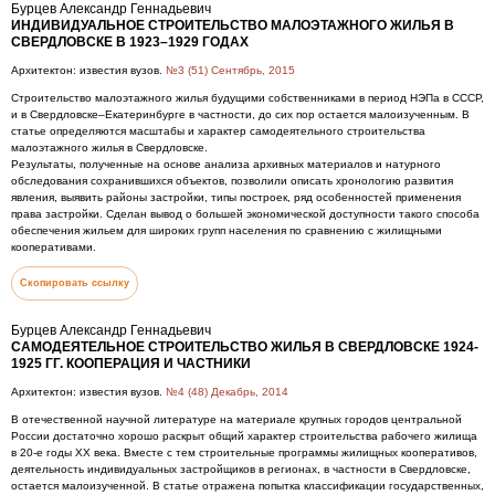
Бурцев Александр Геннадьевич
ИНДИВИДУАЛЬНОЕ СТРОИТЕЛЬСТВО МАЛОЭТАЖНОГО ЖИЛЬЯ В
СВЕРДЛОВСКЕ В 1923–1929 ГОДАХ
Архитектон: известия вузов.
№3 (51) Сентябрь, 2015
Строительство малоэтажного жилья будущими собственниками в период НЭПа в СССР,
и в Свердловске–Екатеринбурге в частности, до сих пор остается малоизученным. В
статье определяются масштабы и характер самодеятельного строительства
малоэтажного жилья в Свердловске.
Результаты, полученные на основе анализа архивных материалов и натурного
обследования сохранившихся объектов, позволили описать хронологию развития
явления, выявить районы застройки, типы построек, ряд особенностей применения
права застройки. Сделан вывод о большей экономической доступности такого способа
обеспечения жильем для широких групп населения по сравнению с жилищными
кооперативами.
Скопировать ссылку
Бурцев Александр Геннадьевич
САМОДЕЯТЕЛЬНОЕ СТРОИТЕЛЬСТВО ЖИЛЬЯ В СВЕРДЛОВСКЕ 1924-
1925 ГГ. КООПЕРАЦИЯ И ЧАСТНИКИ
Архитектон: известия вузов.
№4 (48) Декабрь, 2014
В отечественной научной литературе на материале крупных городов центральной
России достаточно хорошо раскрыт общий характер строительства рабочего жилища
в 20-е годы ХХ века. Вместе с тем строительные программы жилищных кооперативов,
деятельность индивидуальных застройщиков в регионах, в частности в Свердловске,
остается малоизученной. В статье отражена попытка классификации государственных,