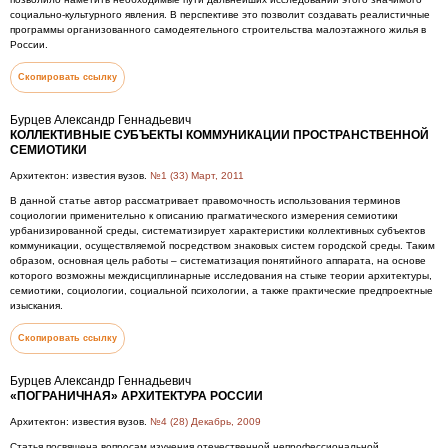
социально-культурного явления. В перспективе это позволит создавать реалистичные
программы организованного самодеятельного строительства малоэтажного жилья в
России.
Скопировать ссылку
Бурцев Александр Геннадьевич
КОЛЛЕКТИВНЫЕ СУБЪЕКТЫ КОММУНИКАЦИИ ПРОСТРАНСТВЕННОЙ
СЕМИОТИКИ
Архитектон: известия вузов.
№1 (33) Март, 2011
В данной статье автор рассматривает правомочность использования терминов
социологии применительно к описанию прагматического измерения семиотики
урбанизированной среды, систематизирует характеристики коллективных субъектов
коммуникации, осуществляемой посредством знаковых систем городской среды. Таким
образом, основная цель работы – систематизация понятийного аппарата, на основе
которого возможны междисциплинарные исследования на стыке теории архитектуры,
семиотики, социологии, социальной психологии, а также практические предпроектные
изыскания.
Скопировать ссылку
Бурцев Александр Геннадьевич
«ПОГРАНИЧНАЯ» АРХИТЕКТУРА РОССИИ
Архитектон: известия вузов.
№4 (28) Декабрь, 2009
Статья посвящена вопросам изучения отечественной непрофессиональной,