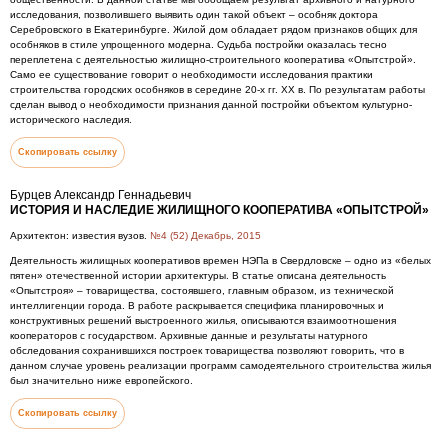
исследования, позволившего выявить один такой объект – особняк доктора
Серебровского в Екатеринбурге. Жилой дом обладает рядом признаков общих для
особняков в стиле упрощенного модерна. Судьба постройки оказалась тесно
переплетена с деятельностью жилищно-строительного кооператива «Опытстрой».
Само ее существование говорит о необходимости исследования практики
строительства городских особняков в середине 20-х гг. ХХ в. По результатам работы
сделан вывод о необходимости признания данной постройки объектом культурно-
исторического наследия.
Скопировать ссылку
Бурцев Александр Геннадьевич
ИСТОРИЯ И НАСЛЕДИЕ ЖИЛИЩНОГО КООПЕРАТИВА «ОПЫТСТРОЙ»
Архитектон: известия вузов.
№4 (52) Декабрь, 2015
Деятельность жилищных кооперативов времен НЭПа в Свердловске – одно из «белых
пятен» отечественной истории архитектуры. В статье описана деятельность
«Опытстроя» – товарищества, состоявшего, главным образом, из технической
интеллигенции города. В работе раскрывается специфика планировочных и
конструктивных решений выстроенного жилья, описываются взаимоотношения
кооператоров с государством. Архивные данные и результаты натурного
обследования сохранившихся построек товарищества позволяют говорить, что в
данном случае уровень реализации программ самодеятельного строительства жилья
был значительно ниже европейского.
Скопировать ссылку