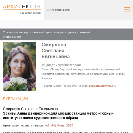
АРХИ
ТЕК
ТОН
ISSN 1990-4126
ИЗВЕСТИЯ ВУЗОВ
Уральский государственный архитектурно-художественный
Главная
университет
Смирнова
Светлана
Евгеньевна
кандидат искусствоведения.
Санкт-Петербургский государственный академический
институт живописи, скульптуры и архитектуры имени И.Е.
Репина.
Россия, Санкт-Петербург, e-mail:
svetlanasm@mail.ru
ПУБЛИКАЦИИ
Смирнова Светлана Евгеньевна
Эскизы Анны Дендериной для мозаик станции метро «Горный
институт»: поиск художественного образа
Архитектон: известия вузов.
№2 (94) Июнь, 2026
Статья посвящена созданию эскизов для мозаичных панно из натурального камня для