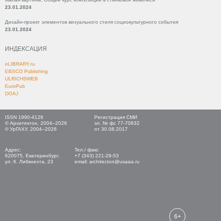
23.01.2024
Дизайн-проект элементов визуального стиля социокультурного события
23.01.2024
ИНДЕКСАЦИЯ
eLIBRARY.ru
EBSCO Publishing
ULRICHSWEB
EuroPub
DOAJ
ISSN 1990-4126
Регистрация СМИ
© Архитектон, 2004–2026
эл. № фс 77-70832
© УрГАХУ, 2004–2026
от 30.08.2017
Адрес:
Тел./ факс
620075, Екатеринбург,
+7 (343) 221-29-53
ул. К. Либкнехта, 23
email: architecton@usaaa.ru
6+