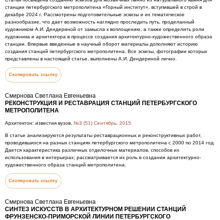
станции петербургского метрополитена «Горный институт», вступившей в строй в
декабре 2024 г. Рассмотрены подготовительные эскизы и их тематическое
разнообразие, что дает возможность наглядно проследить путь, проделанный
художником А.И. Дендериной от замысла к воплощению, а также определить роли
художника и архитектора в процессе создания архитектурно-художественного образа
станции. Впервые введенные в научный оборот материалы дополняют историю
создания станций петербургского метрополитена. Все эскизы, фотографии которых
представлены в настоящей статье, выполнены А.И. Дендериной лично.
Скопировать ссылку
Смирнова Светлана Евгеньевна
РЕКОНСТРУКЦИЯ И РЕСТАВРАЦИЯ СТАНЦИЙ ПЕТЕРБУРГСКОГО
МЕТРОПОЛИТЕНА
Архитектон: известия вузов.
№3 (51) Сентябрь, 2015
В статье анализируются результаты реставрационных и реконструктивных работ,
проводившихся на разных станциях петербургского метрополитена с 2000 по 2014 год.
Дается характеристика различных отделочных материалов, способов их
использования в интерьерах; рассматривается их роль в создании архитектурно-
художественного образа станций метрополитена.
Скопировать ссылку
Смирнова Светлана Евгеньевна
СИНТЕЗ ИСКУССТВ В АРХИТЕКТУРНОМ РЕШЕНИИ СТАНЦИЙ
ФРУНЗЕНСКО-ПРИМОРСКОЙ ЛИНИИ ПЕТЕРБУРГСКОГО