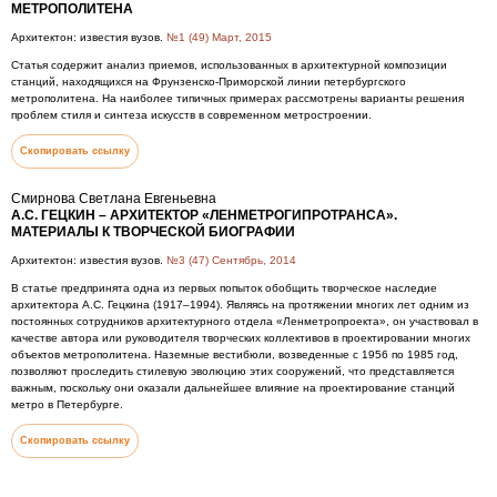
МЕТРОПОЛИТЕНА
Архитектон: известия вузов.
№1 (49) Март, 2015
Статья содержит анализ приемов, использованных в архитектурной композиции
станций, находящихся на Фрунзенско-Приморской линии петербургского
метрополитена. На наиболее типичных примерах рассмотрены варианты решения
проблем стиля и синтеза искусств в современном метростроении.
Скопировать ссылку
Смирнова Светлана Евгеньевна
А.С. ГЕЦКИН – АРХИТЕКТОР «ЛЕНМЕТРОГИПРОТРАНСА».
МАТЕРИАЛЫ К ТВОРЧЕСКОЙ БИОГРАФИИ
Архитектон: известия вузов.
№3 (47) Сентябрь, 2014
В статье предпринята одна из первых попыток обобщить творческое наследие
архитектора А.С. Гецкина (1917–1994). Являясь на протяжении многих лет одним из
постоянных сотрудников архитектурного отдела «Ленметропроекта», он участвовал в
качестве автора или руководителя творческих коллективов в проектировании многих
объектов метрополитена. Наземные вестибюли, возведенные с 1956 по 1985 год,
позволяют проследить стилевую эволюцию этих сооружений, что представляется
важным, поскольку они оказали дальнейшее влияние на проектирование станций
метро в Петербурге.
Скопировать ссылку