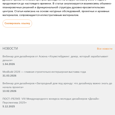
продолжается до настоящего времени. В статье анализируется взаимосвязь объемно-
планировочных решений и функциональной структуры духовно-просветительских
центров. Статья написана на основе натурных обследований, проектных и архивных
материалов, сопровождается иллюстративным материалом.
Скопировать ссылку
НОВОСТИ
Все новости
Вебинар для дизайнеров от Аскона «Хоумстейджинг: декор, который зарабатывает
деньги»
1.04.2026
MosBuild 2026 — главная строительно-интерьерная выставка года
31.03.2026
Вебинар для дизайнеров «Загородный дом под аренду: что дизайнеру важно знать до
начала проекта»
13.02.2026
ПОСТ–РЕЛИЗ VIII Международного конкурса молодых дизайнеров «Дизайн-
Перспектива 2025»
5.12.2025