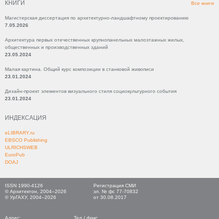
КНИГИ
Все книги
Магистерская диссертация по архитектурно-ландшафтному проектированию
7.05.2026
Архитектура первых отечественных крупнопанельных малоэтажных жилых,
общественных и производственных зданий
23.05.2024
Малая картина. Общий курс композиции в станковой живописи
23.01.2024
Дизайн-проект элементов визуального стиля социокультурного события
23.01.2024
ИНДЕКСАЦИЯ
eLIBRARY.ru
EBSCO Publishing
ULRICHSWEB
EuroPub
DOAJ
ISSN 1990-4126
Регистрация СМИ
© Архитектон, 2004–2026
эл. № фс 77-70832
© УрГАХУ, 2004–2026
от 30.08.2017
Адрес:
Тел./ факс