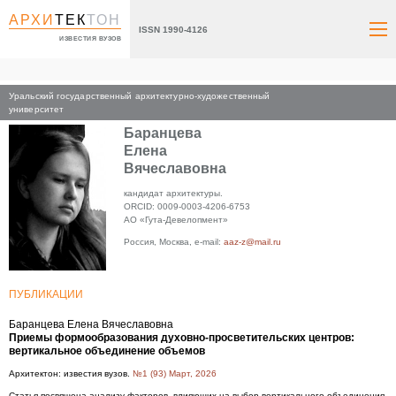
АРХИ
ТЕК
ТОН
ISSN 1990-4126
ИЗВЕСТИЯ ВУЗОВ
Уральский государственный архитектурно-художественный
Главная
университет
Баранцева
Елена
Вячеславовна
кандидат архитектуры.
ORCID: 0009-0003-4206-6753
АО «Гута-Девелопмент»
Россия, Москва, e-mail:
aaz-z@mail.ru
ПУБЛИКАЦИИ
Баранцева Елена Вячеславовна
Приемы формообразования духовно-просветительских центров:
вертикальное объединение объемов
Архитектон: известия вузов.
№1 (93) Март, 2026
Статья посвящена анализу факторов, влияющих на выбор вертикального объединения