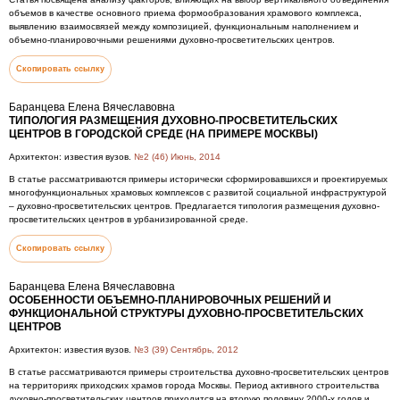
объемов в качестве основного приема формообразования храмового комплекса,
выявлению взаимосвязей между композицией, функциональным наполнением и
объемно-планировочными решениями духовно-просветительских центров.
Скопировать ссылку
Баранцева Елена Вячеславовна
ТИПОЛОГИЯ РАЗМЕЩЕНИЯ ДУХОВНО-ПРОСВЕТИТЕЛЬСКИХ
ЦЕНТРОВ В ГОРОДСКОЙ СРЕДЕ (НА ПРИМЕРЕ МОСКВЫ)
Архитектон: известия вузов.
№2 (46) Июнь, 2014
В статье рассматриваются примеры исторически сформировавшихся и проектируемых
многофункциональных храмовых комплексов с развитой социальной инфраструктурой
– духовно-просветительских центров. Предлагается типология размещения духовно-
просветительских центров в урбанизированной среде.
Скопировать ссылку
Баранцева Елена Вячеславовна
ОСОБЕННОСТИ ОБЪЕМНО-ПЛАНИРОВОЧНЫХ РЕШЕНИЙ И
ФУНКЦИОНАЛЬНОЙ СТРУКТУРЫ ДУХОВНО-ПРОСВЕТИТЕЛЬСКИХ
ЦЕНТРОВ
Архитектон: известия вузов.
№3 (39) Сентябрь, 2012
В статье рассматриваются примеры строительства духовно-просветительских центров
на территориях приходских храмов города Москвы. Период активного строительства
духовно-просветительских центров приходится на вторую половину 2000-х годов и