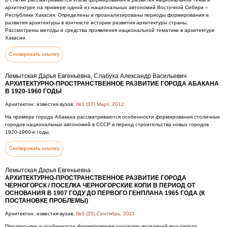
архитектуре на примере одной из национальных автономий Восточной Сибири –
Республики Хакасия. Определены и проанализированы периоды формирования и
развития архитектуры в контексте истории развития архитектуры страны.
Рассмотрены методы и средства проявления национальной тематики в архитектуре
Хакасии.
Скопировать ссылку
Лемытская Дарья Евгеньевна, Слабуха Александр Васильевич
АРХИТЕКТУРНО-ПРОСТРАНСТВЕННОЕ РАЗВИТИЕ ГОРОДА АБАКАНА
В 1920-1960 ГОДЫ
Архитектон: известия вузов.
№1 (37) Март, 2012
На примере города Абакана рассматриваются особенности формирования столичных
городов национальных автономий в СССР в период строительства новых городов
1920-1960-е годы.
Скопировать ссылку
Лемытская Дарья Евгеньевна
АРХИТЕКТУРНО-ПРОСТРАНСТВЕННОЕ РАЗВИТИЕ ГОРОДА
ЧЕРНОГОРСК / ПОСЕЛКА ЧЕРНОГОРСКИЕ КОПИ В ПЕРИОД ОТ
ОСНОВАНИЯ В 1907 ГОДУ ДО ПЕРВОГО ГЕНПЛАНА 1965 ГОДА (К
ПОСТАНОВКЕ ПРОБЛЕМЫ)
Архитектон: известия вузов.
№3 (35) Сентябрь, 2011
Предпосылки и особенности формирования городских поселений юго-запада