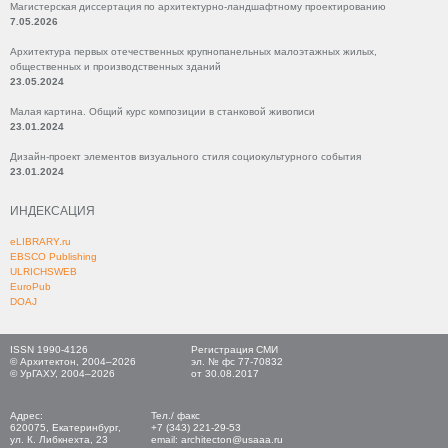
Магистерская диссертация по архитектурно-ландшафтному проектированию
7.05.2026
Архитектура первых отечественных крупнопанельных малоэтажных жилых,
общественных и производственных зданий
23.05.2024
Малая картина. Общий курс композиции в станковой живописи
23.01.2024
Дизайн-проект элементов визуального стиля социокультурного события
23.01.2024
ИНДЕКСАЦИЯ
eLIBRARY.ru
EBSCO Publishing
ULRICHSWEB
EuroPub
DOAJ
ISSN 1990-4126
Регистрация СМИ
© Архитектон, 2004–2026
эл. № фс 77-70832
© УрГАХУ, 2004–2026
от 30.08.2017
Адрес:
Тел./ факс
620075, Екатеринбург,
+7 (343) 221-29-53
ул. К. Либкнехта, 23
email: architecton@usaaa.ru