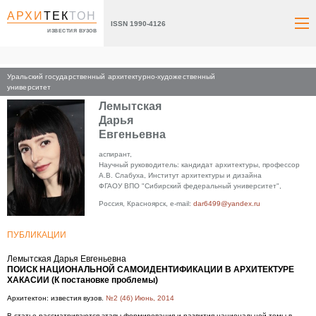
АРХИ
ТЕК
ТОН
ISSN 1990-4126
ИЗВЕСТИЯ ВУЗОВ
Уральский государственный архитектурно-художественный
Главная
университет
Лемытская
Дарья
Евгеньевна
аспирант,
Научный руководитель: кандидат архитектуры, профессор
А.В. Слабуха, Институт архитектуры и дизайна
ФГАОУ ВПО "Сибирский федеральный университет",
Россия, Красноярск, e-mail:
dar6499@yandex.ru
ПУБЛИКАЦИИ
Лемытская Дарья Евгеньевна
ПОИСК НАЦИОНАЛЬНОЙ САМОИДЕНТИФИКАЦИИ В АРХИТЕКТУРЕ
ХАКАСИИ (К постановке проблемы)
Архитектон: известия вузов.
№2 (46) Июнь, 2014
В статье рассматриваются этапы формирования и развития национальной темы в