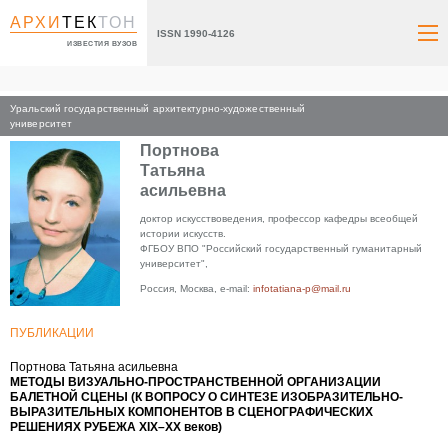
АРХИ
ТЕК
ТОН
ISSN 1990-4126
ИЗВЕСТИЯ ВУЗОВ
Уральский государственный архитектурно-художественный
Главная
университет
Портнова
Татьяна
асильевна
доктор искусствоведения, профессор кафедры всеобщей
истории искусств.
ФГБОУ ВПО "Российский государственный гуманитарный
университет",
Россия, Москва, e-mail:
infotatiana-p@mail.ru
ПУБЛИКАЦИИ
Портнова Татьяна асильевна
МЕТОДЫ ВИЗУАЛЬНО-ПРОСТРАНСТВЕННОЙ ОРГАНИЗАЦИИ
БАЛЕТНОЙ СЦЕНЫ (К ВОПРОСУ О СИНТЕЗЕ ИЗОБРАЗИТЕЛЬНО-
ВЫРАЗИТЕЛЬНЫХ КОМПОНЕНТОВ В СЦЕНОГРАФИЧЕСКИХ
РЕШЕНИЯХ РУБЕЖА XIX–XX веков)