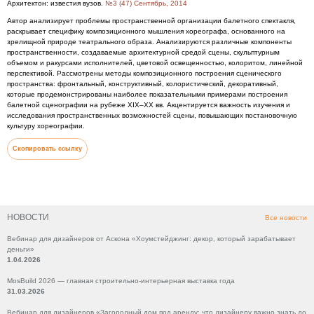
Архитектон: известия вузов.
№3 (47) Сентябрь, 2014
Автор анализирует проблемы пространственной организации балетного спектакля,
раскрывает специфику композиционного мышления хореографа, основанного на
зрелищной природе театрального образа. Анализируются различные компоненты
пространственности, создаваемые архитектурной средой сцены, скульптурным
объемом и ракурсами исполнителей, цветовой освещенностью, колоритом, линейной
перспективой. Рассмотрены методы композиционного построения сценического
пространства: фронтальный, конструктивный, колористический, декоративный,
которые продемонстрированы наиболее показательными примерами построения
балетной сценографии на рубеже XIX–XX вв. Акцентируется важность изучения и
исследования пространственных возможностей сцены, повышающих постановочную
культуру хореографии.
Скопировать ссылку
НОВОСТИ
Все новости
Вебинар для дизайнеров от Аскона «Хоумстейджинг: декор, который зарабатывает
деньги»
1.04.2026
MosBuild 2026 — главная строительно-интерьерная выставка года
31.03.2026
Вебинар для дизайнеров «Загородный дом под аренду: что дизайнеру важно знать до