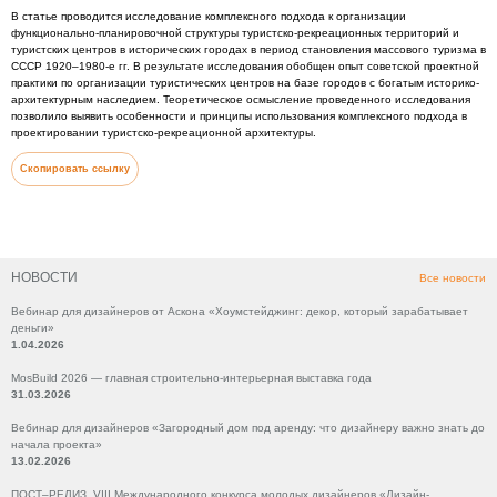
В статье проводится исследование комплексного подхода к организации
функционально-планировочной структуры туристско-рекреационных территорий и
туристских центров в исторических городах в период становления массового туризма в
СССР 1920–1980-е гг. В результате исследования обобщен опыт советской проектной
практики по организации туристических центров на базе городов с богатым историко-
архитектурным наследием. Теоретическое осмысление проведенного исследования
позволило выявить особенности и принципы использования комплексного подхода в
проектировании туристско-рекреационной архитектуры.
Скопировать ссылку
НОВОСТИ
Все новости
Вебинар для дизайнеров от Аскона «Хоумстейджинг: декор, который зарабатывает
деньги»
1.04.2026
MosBuild 2026 — главная строительно-интерьерная выставка года
31.03.2026
Вебинар для дизайнеров «Загородный дом под аренду: что дизайнеру важно знать до
начала проекта»
13.02.2026
ПОСТ–РЕЛИЗ VIII Международного конкурса молодых дизайнеров «Дизайн-