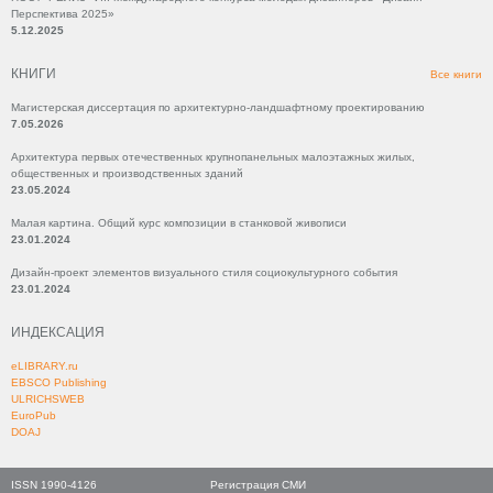
Перспектива 2025»
5.12.2025
КНИГИ
Все книги
Магистерская диссертация по архитектурно-ландшафтному проектированию
7.05.2026
Архитектура первых отечественных крупнопанельных малоэтажных жилых,
общественных и производственных зданий
23.05.2024
Малая картина. Общий курс композиции в станковой живописи
23.01.2024
Дизайн-проект элементов визуального стиля социокультурного события
23.01.2024
ИНДЕКСАЦИЯ
eLIBRARY.ru
EBSCO Publishing
ULRICHSWEB
EuroPub
DOAJ
ISSN 1990-4126
Регистрация СМИ