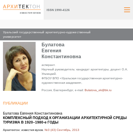
АРХИ
ТЕК
ТОН
ISSN 1990-4126
ИЗВЕСТИЯ ВУЗОВ
Уральский государственный архитектурно-художественный
Главная
университет
Булатова
Евгения
Константиновна
аспирант.
Научный руководитель: кандидат архитектуры, доцент О.А.
Ульчицкий.
ФГБОУ ВПО «Уральская государственная архитектурно-
художественная академия»,
Россия, Екатеринбург, e-mail:
Bulatova_ek@bk.ru
ПУБЛИКАЦИИ
Булатова Евгения Константиновна
КОМПЛЕКСНЫЙ ПОДХОД К ОРГАНИЗАЦИИ АРХИТЕКТУРНОЙ СРЕДЫ
ТУРИЗМА В 1920–1980-е ГОДЫ
Архитектон: известия вузов.
№3 (43) Сентябрь, 2013