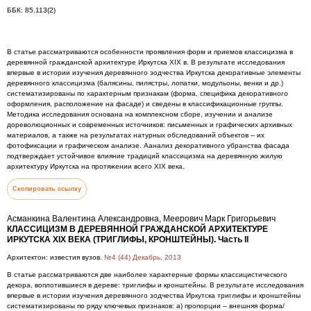
ББК: 85.113(2)
В статье рассматриваются особенности проявления форм и приемов классицизма в
деревянной гражданской архитектуре Иркутска XIX в. В результате исследования
впервые в истории изучения деревянного зодчества Иркутска декоративные элементы
деревянного классицизма (балясины, пилястры, лопатки, модульоны, венки и др.)
систематизированы по характерным признакам (форма, специфика декоративного
оформления, расположение на фасаде) и сведены в классификационные группы.
Методика исследования основана на комплексном сборе, изучении и анализе
дореволюционных и современных источников: письменных и графических архивных
материалов, а также на результатах натурных обследований объектов – их
фотофиксации и графическом анализе. Аанализ декоративного убранства фасада
подтверждает устойчивое влияние традиций классицизма на деревянную жилую
архитектуру Иркутска на протяжении всего XIX века.
Скопировать ссылку
Асманкина Валентина Александровна, Меерович Марк Григорьевич
КЛАССИЦИЗМ В ДЕРЕВЯННОЙ ГРАЖДАНСКОЙ АРХИТЕКТУРЕ
ИРКУТСКА XIX ВЕКА (ТРИГЛИФЫ, КРОНШТЕЙНЫ). Часть II
Архитектон: известия вузов.
№4 (44) Декабрь, 2013
В статье рассматриваются две наиболее характерные формы классицистического
декора, воплотившиеся в дереве: триглифы и кронштейны. В результате исследования
впервые в истории изучения деревянного зодчества Иркутска триглифы и кронштейны
систематизированы по ряду ключевых признаков: а) пропорции – внешняя форма/