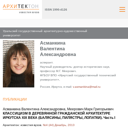
АРХИ
ТЕК
ТОН
ISSN 1990-4126
ИЗВЕСТИЯ ВУЗОВ
Уральский государственный архитектурно-художественный
Главная
университет
Асманкина
Валентина
Александровна
аспирант.
Научный руководитель: доктор исторических наук,
профессор М.Г. Меерович.
ФГБОУ ВПО «Иркутский государственный технический
университет»,
Россия, Иркутск, e-mail:
v.asmankina@mail.ru
ПУБЛИКАЦИИ
Асманкина Валентина Александровна, Меерович Марк Григорьевич
КЛАССИЦИЗМ В ДЕРЕВЯННОЙ ГРАЖДАНСКОЙ АРХИТЕКТУРЕ
ИРКУТСКА XIX ВЕКА (БАЛЯСИНЫ, ПИЛЯСТРЫ, ЛОПАТКИ). Часть I
Архитектон: известия вузов.
№4 (44) Декабрь, 2013