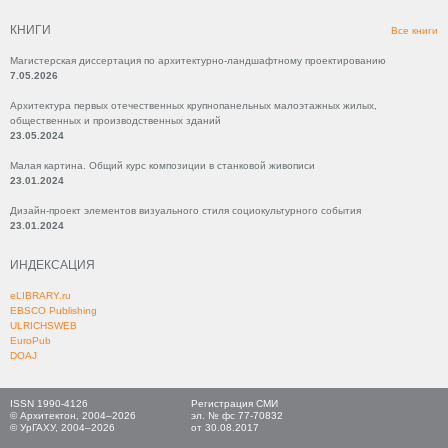
КНИГИ
Все книги
Магистерская диссертация по архитектурно-ландшафтному проектированию
7.05.2026
Архитектура первых отечественных крупнопанельных малоэтажных жилых,
общественных и производственных зданий
23.05.2024
Малая картина. Общий курс композиции в станковой живописи
23.01.2024
Дизайн-проект элементов визуального стиля социокультурного события
23.01.2024
ИНДЕКСАЦИЯ
eLIBRARY.ru
EBSCO Publishing
ULRICHSWEB
EuroPub
DOAJ
ISSN 1990-4126
Регистрация СМИ
© Архитектон, 2004–2026
эл. № фс 77-70832
© УрГАХУ, 2004–2026
от 30.08.2017