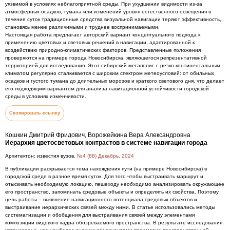
уязвимой в условиях неблагоприятной среды. При ухудшении видимости из-за
атмосферных осадков, тумана или изменений уровня естественного освещения в
течение суток традиционные средства визуальной навигации теряют эффективность,
становясь менее различимыми и труднее воспринимаемыми.
Настоящая работа предлагает авторский вариант концептуального подхода к
применению цветовых и световых решений в навигации, адаптированной к
воздействию природно-климатических факторов. Представленные положения
проверяются на примере города Новосибирска, являющегося репрезентативной
территорией для исследования. Этот сибирский мегаполис с резко континентальным
климатом регулярно сталкивается с широким спектром метеоусловий: от обильных
осадков и густого тумана до длительных морозов и краткого светового дня, что делает
его подходящим вариантом для анализа навигационной устойчивости городской
среды в условиях изменчивости.
Скопировать ссылку
Кошкин Дмитрий Фридович, Ворожейкина Вера Александровна
Иерархия цветосветовых контрастов в системе навигации города
Архитектон: известия вузов.
№4 (88) Декабрь, 2024
В публикации раскрывается тема нахождения пути (на примере Новосибирска) в
городской среде в разное время суток. Для того чтобы выстраивать маршрут и
отыскивать необходимую локацию, пешеходу необходимо анализировать окружающее
его пространство, запоминать средовые объекты и определять их свойства. Поэтому
цель работы – выявление навигационного потенциала средовых объектов и
выстраивание иерархических связей между ними. В статье использовались методы
систематизации и обобщения для выстраивания связей между элементами
композиции видового кадра обозреваемого пространства. В результате исследования