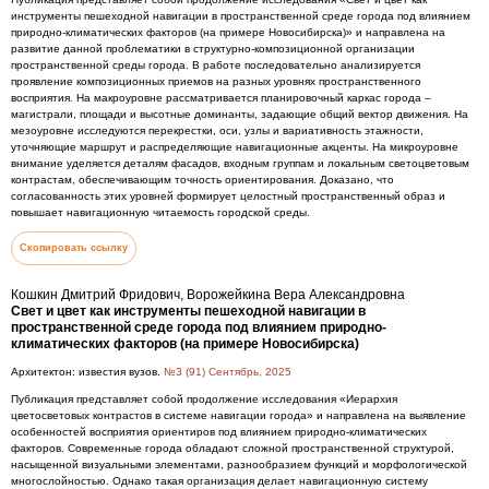
инструменты пешеходной навигации в пространственной среде города под влиянием
природно-климатических факторов (на примере Новосибирска)» и направлена на
развитие данной проблематики в структурно-композиционной организации
пространственной среды города. В работе последовательно анализируется
проявление композиционных приемов на разных уровнях пространственного
восприятия. На макроуровне рассматривается планировочный каркас города –
магистрали, площади и высотные доминанты, задающие общий вектор движения. На
мезоуровне исследуются перекрестки, оси, узлы и вариативность этажности,
уточняющие маршрут и распределяющие навигационные акценты. На микроуровне
внимание уделяется деталям фасадов, входным группам и локальным светоцветовым
контрастам, обеспечивающим точность ориентирования. Доказано, что
согласованность этих уровней формирует целостный пространственный образ и
повышает навигационную читаемость городской среды.
Скопировать ссылку
Кошкин Дмитрий Фридович, Ворожейкина Вера Александровна
Свет и цвет как инструменты пешеходной навигации в
пространственной среде города под влиянием природно-
климатических факторов (на примере Новосибирска)
Архитектон: известия вузов.
№3 (91) Сентябрь, 2025
Публикация представляет собой продолжение исследования «Иерархия
цветосветовых контрастов в системе навигации города» и направлена на выявление
особенностей восприятия ориентиров под влиянием природно-климатических
факторов. Современные города обладают сложной пространственной структурой,
насыщенной визуальными элементами, разнообразием функций и морфологической
многослойностью. Однако такая организация делает навигационную систему