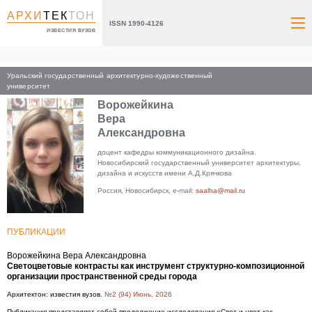
АРХИ
ТЕК
ТОН
ISSN 1990-4126
ИЗВЕСТИЯ ВУЗОВ
Уральский государственный архитектурно-художественный
Главная
университет
Ворожейкина
Вера
Александровна
доцент кафедры коммуникационного дизайна.
Новосибирский государственный университет архитектуры,
дизайна и искусств имени А.Д.Крячкова
Россия, Новосибирск, e-mail:
saalha@mail.ru
ПУБЛИКАЦИИ
Ворожейкина Вера Александровна
Светоцветовые контрасты как инструмент структурно-композиционной
организации пространственной среды города
Архитектон: известия вузов.
№2 (94) Июнь, 2026
Публикация представляет собой продолжение исследования «Свет и цвет как