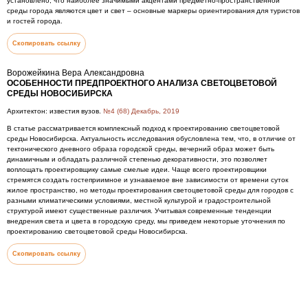
установлено, что наиболее значимыми акцентами предметно-пространственной
среды города являются цвет и свет – основные маркеры ориентирования для туристов
и гостей города.
Скопировать ссылку
Ворожейкина Вера Александровна
ОСОБЕННОСТИ ПРЕДПРОЕКТНОГО АНАЛИЗА СВЕТОЦВЕТОВОЙ
СРЕДЫ НОВОСИБИРСКА
Архитектон: известия вузов.
№4 (68) Декабрь, 2019
В статье рассматривается комплексный подход к проектированию светоцветовой
среды Новосибирска. Актуальность исследования обусловлена тем, что, в отличие от
тектонического дневного образа городской среды, вечерний образ может быть
динамичным и обладать различной степенью декоративности, это позволяет
воплощать проектировщику самые смелые идеи. Чаще всего проектировщики
стремятся создать гостеприимное и узнаваемое вне зависимости от времени суток
жилое пространство, но методы проектирования светоцветовой среды для городов с
разными климатическими условиями, местной культурой и градостроительной
структурой имеют существенные различия. Учитывая современные тенденции
внедрения света и цвета в городскую среду, мы приведем некоторые уточнения по
проектированию светоцветовой среды Новосибирска.
Скопировать ссылку