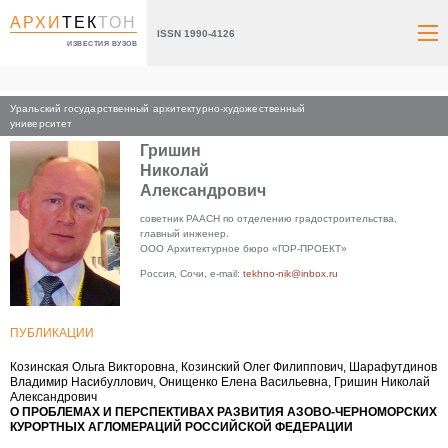
АРХИ
ТЕК
ТОН
ISSN 1990-4126
ИЗВЕСТИЯ ВУЗОВ
Уральский государственный архитектурно-художественный
Главная
университет
Гришин
Николай
Александрович
советник РААСН по отделению градостроительства,
главный инженер.
ООО Архитектурное бюро «ГОР-ПРОЕКТ»
Россия, Сочи, e-mail:
tekhno-nik@inbox.ru
ПУБЛИКАЦИИ
Козинская Ольга Викторовна, Козинский Олег Филиппович, Шарафутдинов
Владимир Насибуллович, Онищенко Елена Васильевна, Гришин Николай
Александрович
О ПРОБЛЕМАХ И ПЕРСПЕКТИВАХ РАЗВИТИЯ АЗОВО-ЧЕРНОМОРСКИХ
КУРОРТНЫХ АГЛОМЕРАЦИЙ РОССИЙСКОЙ ФЕДЕРАЦИИ