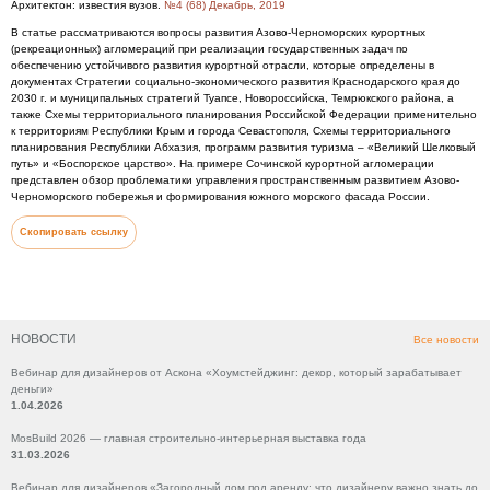
Архитектон: известия вузов.
№4 (68) Декабрь, 2019
В статье рассматриваются вопросы развития Азово-Черноморских курортных
(рекреационных) агломераций при реализации государственных задач по
обеспечению устойчивого развития курортной отрасли, которые определены в
документах Стратегии социально-экономического развития Краснодарского края до
2030 г. и муниципальных стратегий Туапсе, Новороссийска, Темрюкского района, а
также Схемы территориального планирования Российской Федерации применительно
к территориям Республики Крым и города Севастополя, Схемы территориального
планирования Республики Абхазия, программ развития туризма – «Великий Шелковый
путь» и «Боспорское царство». На примере Сочинской курортной агломерации
представлен обзор проблематики управления пространственным развитием Азово-
Черноморского побережья и формирования южного морского фасада России.
Скопировать ссылку
НОВОСТИ
Все новости
Вебинар для дизайнеров от Аскона «Хоумстейджинг: декор, который зарабатывает
деньги»
1.04.2026
MosBuild 2026 — главная строительно-интерьерная выставка года
31.03.2026
Вебинар для дизайнеров «Загородный дом под аренду: что дизайнеру важно знать до