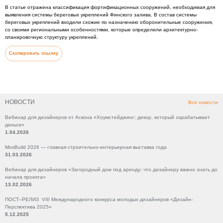
В статье отражена классификация фортификационных сооружений, необходимая для
выявления системы береговых укреплений Финского залива. В состав системы
береговых укреплений входили схожие по назначению оборонительные сооружения,
со своими региональными особенностями, которые определили архитектурно-
планировочную структуру укреплений.
Скопировать ссылку
НОВОСТИ
Все новости
Вебинар для дизайнеров от Аскона «Хоумстейджинг: декор, который зарабатывает
деньги»
1.04.2026
MosBuild 2026 — главная строительно-интерьерная выставка года
31.03.2026
Вебинар для дизайнеров «Загородный дом под аренду: что дизайнеру важно знать до
начала проекта»
13.02.2026
ПОСТ–РЕЛИЗ VIII Международного конкурса молодых дизайнеров «Дизайн-
Перспектива 2025»
5.12.2025