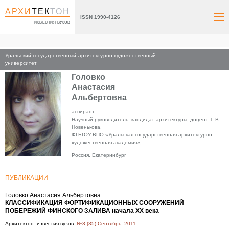
АРХИ
ТЕК
ТОН
ISSN 1990-4126
ИЗВЕСТИЯ ВУЗОВ
Уральский государственный архитектурно-художественный
Главная
университет
Головко
Анастасия
Альбертовна
аспирант.
Научный руководитель: кандидат архитектуры, доцент Т. В.
Новенькова.
ФГБГОУ ВПО «Уральская государственная архитектурно-
художественная академия»,
Россия, Екатеринбург
ПУБЛИКАЦИИ
Головко Анастасия Альбертовна
КЛАССИФИКАЦИЯ ФОРТИФИКАЦИОННЫХ СООРУЖЕНИЙ
ПОБЕРЕЖИЙ ФИНСКОГО ЗАЛИВА начала XX века
Архитектон: известия вузов.
№3 (35) Сентябрь, 2011