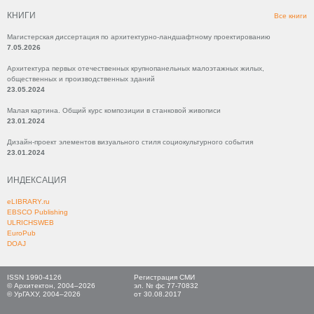
КНИГИ
Все книги
Магистерская диссертация по архитектурно-ландшафтному проектированию
7.05.2026
Архитектура первых отечественных крупнопанельных малоэтажных жилых,
общественных и производственных зданий
23.05.2024
Малая картина. Общий курс композиции в станковой живописи
23.01.2024
Дизайн-проект элементов визуального стиля социокультурного события
23.01.2024
ИНДЕКСАЦИЯ
eLIBRARY.ru
EBSCO Publishing
ULRICHSWEB
EuroPub
DOAJ
ISSN 1990-4126
Регистрация СМИ
© Архитектон, 2004–2026
эл. № фс 77-70832
© УрГАХУ, 2004–2026
от 30.08.2017