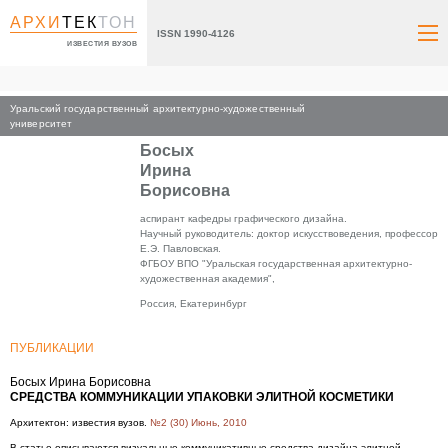
АРХИ
ТЕК
ТОН
ISSN 1990-4126
ИЗВЕСТИЯ ВУЗОВ
Уральский государственный архитектурно-художественный
Главная
университет
Босых
Ирина
Борисовна
аспирант кафедры графического дизайна.
Научный руководитель: доктор искусствоведения, профессор
Е.Э. Павловская.
ФГБОУ ВПО "Уральская государственная архитектурно-
художественная академия",
Россия, Екатеринбург
ПУБЛИКАЦИИ
Босых Ирина Борисовна
СРЕДСТВА КОММУНИКАЦИИ УПАКОВКИ ЭЛИТНОЙ КОСМЕТИКИ
Архитектон: известия вузов.
№2 (30) Июнь, 2010
В статье описываются визуальные коммуникативные средства дизайна элитной