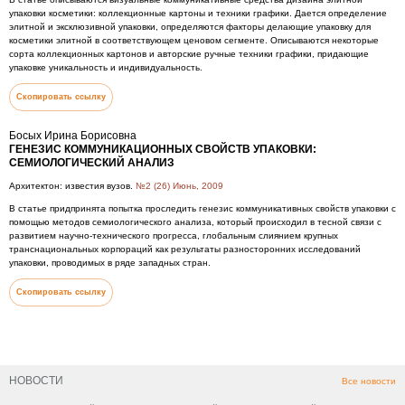
упаковки косметики: коллекционные картоны и техники графики. Дается определение
элитной и эксклюзивной упаковки, определяются факторы делающие упаковку для
косметики элитной в соответствующем ценовом сегменте. Описываются некоторые
сорта коллекционных картонов и авторские ручные техники графики, придающие
упаковке уникальность и индивидуальность.
Скопировать ссылку
Босых Ирина Борисовна
ГЕНЕЗИС КОММУНИКАЦИОННЫХ СВОЙСТВ УПАКОВКИ:
СЕМИОЛОГИЧЕСКИЙ АНАЛИЗ
Архитектон: известия вузов.
№2 (26) Июнь, 2009
В статье придпринята попытка проследить генезис коммуникативных свойств упаковки с
помощью методов семиологического анализа, который происходил в тесной связи с
развитием научно-технического прогресса, глобальным слиянием крупных
транснациональных корпораций как результаты разносторонних исследований
упаковки, проводимых в ряде западных стран.
Скопировать ссылку
НОВОСТИ
Все новости