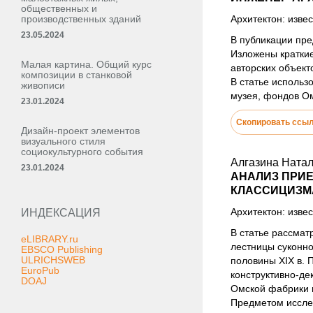
общественных и
производственных зданий
Архитектон: извес
23.05.2024
В публикации пре
Изложены краткие
Малая картина. Общий курс
авторских объект
композиции в станковой
В статье использ
живописи
музея, фондов Ом
23.01.2024
Скопировать ссы
Дизайн-проект элементов
визуального стиля
социокультурного события
Алгазина Ната
23.01.2024
АНАЛИЗ ПРИ
КЛАССИЦИЗМ
Архитектон: извес
ИНДЕКСАЦИЯ
В статье рассмат
eLIBRARY.ru
лестницы суконно
EBSCO Publishing
ULRICHSWEB
половины XIX в.
EuroPub
конструктивно-де
DOAJ
Омской фабрики н
Предметом исслед