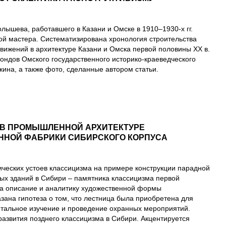
лышева, работавшего в Казани и Омске в 1910–1930-х гг.
ой мастера. Систематизирована хронология строительства
движений в архитектуре Казани и Омска первой половины ХХ в.
фондов Омского государственного историко-краеведческого
ина, а также фото, сделанные автором статьи.
 В ПРОМЫШЛЕННОЙ АРХИТЕКТУРЕ
ННОЙ ФАБРИКИ СИБИРСКОГО КОРПУСА
ческих устоев классицизма на примере конструкции парадной
ных зданий в Сибири – памятника классицизма первой
на описание и аналитику художественной формы
ана гипотеза о том, что лестница была приобретена для
етальное изучение и проведение охранных мероприятий.
азвития позднего классицизма в Сибири. Акцентируется