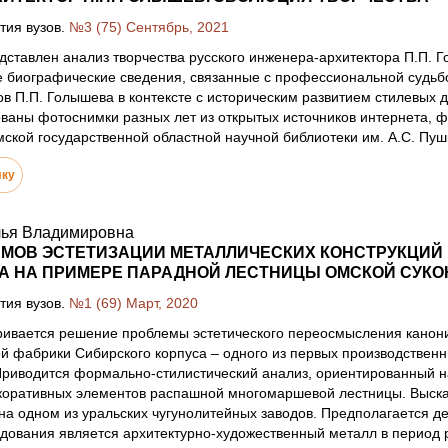
тия вузов.
№3 (75) Сентябрь, 2021
дставлен анализ творчества русского инженера-архитектора П.П. Го
 биографические сведения, связанные с профессиональной судьб
ов П.П. Голышева в контексте с историческим развитием стилевых 
ованы фотоснимки разных лет из открытых источников интернета, 
ской государственной областной научной библиотеки им. А.С. Пушк
лку
лья Владимировна
ЕМОВ ЭСТЕТИЗАЦИИ МЕТАЛЛИЧЕСКИХ КОНСТРУКЦИЙ
А НА ПРИМЕРЕ ПАРАДНОЙ ЛЕСТНИЦЫ ОМСКОЙ СУКО
тия вузов.
№1 (69) Март, 2020
ривается решение проблемы эстетического переосмысления канони
й фабрики Сибирского корпуса – одного из первых производствен
 Приводится формально-стилистический анализ, ориентированный 
коративных элементов распашной многомаршевой лестницы. Высказ
а одном из уральских чугунолитейных заводов. Предполагается д
ования является архитектурно-художественный металл в период р