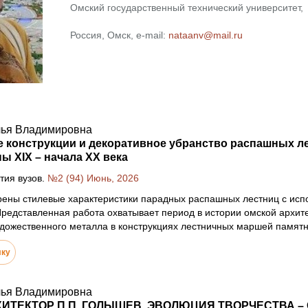
Омский государственный технический университет,
Россия, Омск, e-mail:
nataanv@mail.ru
лья Владимировна
 конструкции и декоративное убранство распашных л
ы XIX – начала XX века
тия вузов.
№2 (94) Июнь, 2026
рены стилевые характеристики парадных распашных лестниц с исп
редставленная работа охватывает период в истории омской архит
дожественного металла в конструкциях лестничных маршей памятн
лку
лья Владимировна
ИТЕКТОР П.П. ГОЛЫШЕВ. ЭВОЛЮЦИЯ ТВОРЧЕСТВА – 