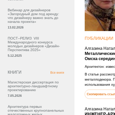
Вебинар для дизайнеров
«Загородный дом под аренду:
что дизайнеру важно знать до
начала проекта»
13.02.2026
ПОСТ–РЕЛИЗ VIII
ПУБЛИКАЦИИ
Международного конкурса
молодых дизайнеров «Дизайн-
Алгазина Ната
Перспектива 2025»
Металлические
5.12.2025
Омска середин
Архитектон: извес
КНИГИ
Все книги
В статье рассмот
металлодекора. П
Магистерская диссертация по
использования ху
архитектурно-ландшафтному
проектированию
Скопировать ссы
7.05.2026
Архитектура первых
Алгазина Ната
отечественных крупнопанельных
ИНЖЕНЕР-АРХ
малоэтажных жилых,