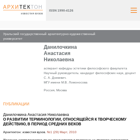
АРХИ
ТЕК
ТОН
ISSN 1990-4126
ИЗВЕСТИЯ ВУЗОВ
Уральский государственный архитектурно-художественный
Главная
университет
Данилочкина
Анастасия
Николаевна
аспирант кафедры эстетики философского факультета
Научный руководитель: кандидат философских наук, доцент
С. А. Дзикевич.
МГУ имени М.В. Ломоносова
Россия, Москва
ПУБЛИКАЦИИ
Данилочкина Анастасия Николаевна
O PАЗВИТИИ ТЕРМИНОЛОГИИ, ОТНОСЯЩЕЙСЯ К ТВОРЧЕСКОМУ
ДЕЙСТВИЮ, В ПЕРИОД СРЕДНИХ ВЕКОВ
Архитектон: известия вузов.
№1 (29) Март, 2010
Изучение символического языка средневековья возможно на примере готического