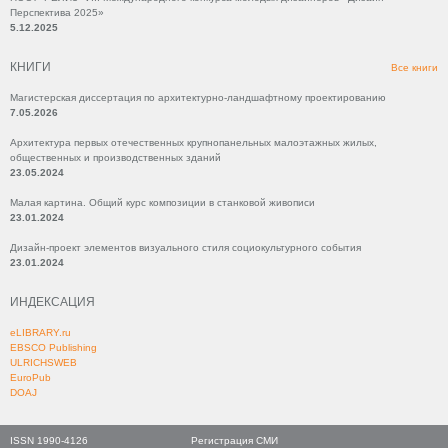
Перспектива 2025»
5.12.2025
КНИГИ
Все книги
Магистерская диссертация по архитектурно-ландшафтному проектированию
7.05.2026
Архитектура первых отечественных крупнопанельных малоэтажных жилых,
общественных и производственных зданий
23.05.2024
Малая картина. Общий курс композиции в станковой живописи
23.01.2024
Дизайн-проект элементов визуального стиля социокультурного события
23.01.2024
ИНДЕКСАЦИЯ
eLIBRARY.ru
EBSCO Publishing
ULRICHSWEB
EuroPub
DOAJ
ISSN 1990-4126
Регистрация СМИ