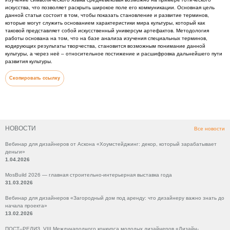
искусства, что позволяет раскрыть широкое поле его коммуникации. Основная цель
данной статьи состоит в том, чтобы показать становление и развитие терминов,
которые могут служить основанием характеристики мира культуры, который как
таковой представляет собой искусственный универсум артефактов. Методология
работы основана на том, что на базе анализа изучения специальных терминов,
кодирующих результаты творчества, становится возможным понимание данной
культуры, а через неё – относительное постижение и расшифровка дальнейшего пути
развития культуры.
Скопировать ссылку
НОВОСТИ
Все новости
Вебинар для дизайнеров от Аскона «Хоумстейджинг: декор, который зарабатывает
деньги»
1.04.2026
MosBuild 2026 — главная строительно-интерьерная выставка года
31.03.2026
Вебинар для дизайнеров «Загородный дом под аренду: что дизайнеру важно знать до
начала проекта»
13.02.2026
ПОСТ–РЕЛИЗ VIII Международного конкурса молодых дизайнеров «Дизайн-